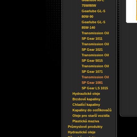
Gearlube RPC
75W/80W
Gearlube GL-5
80W-90
Gearlube GL-5
85W-140
Transmission Oil
SP Gear 1011
Transmission Oil
SP Gear 1021
Transmission Oil
SP Gear 5015
Transmission Oil
SP Gear 1071
Transmission Oil
SP Gear 1081
SP Gear LS 1015
Hydraulické oleje
Brzdové kapaliny
Chladící kapaliny
Kapaliny do ostřikovačů
Oleje pro starší vozidla
Plastická maziva
Průmyslové produkty
Hydraulické oleje