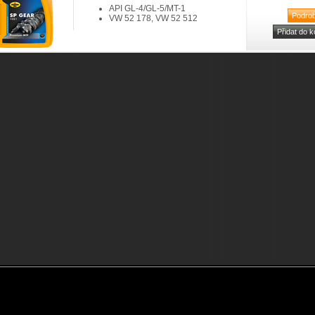
API GL-4/GL-5/MT-1
VW 52 178, VW 52 512