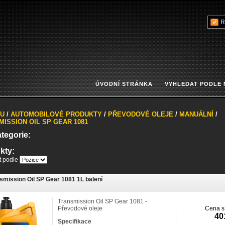
R
ÚVODNÍ STRÁNKA
VYHLEDAT PODLE
U
/
AUTOMOBILOVÉ PRODUKTY
/
PŘEVODOVÉ OLEJE
/
MANUÁLNÍ
/
ISSION OIL SP GEAR 1081
tegorie:
kty:
it podle
smission Oil SP Gear 1081 1L balení
Transmission Oil SP Gear 1081 -
Převodové oleje
Cena s
40
Specifikace