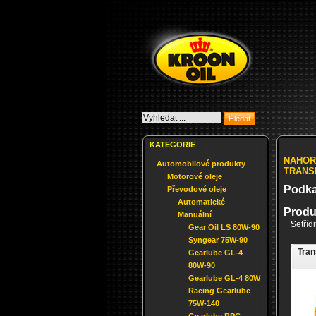
KATEGORIE
NAHOR
Automobilové produkty
TRANSM
Motorové oleje
Podka
Převodové oleje
Automatické
Produ
Manuální
Setříd
Gear Oil LS 80W-90
Syngear 75W-90
Tran
Gearlube GL-4
80W-90
Gearlube GL-4 80W
Racing Gearlube
75W-140