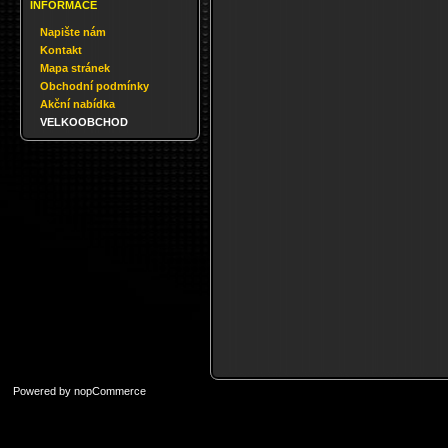
INFORMACE
Napište nám
Kontakt
Mapa stránek
Obchodní podmínky
Akční nabídka
VELKOOBCHOD
Powered by
nopCommerce