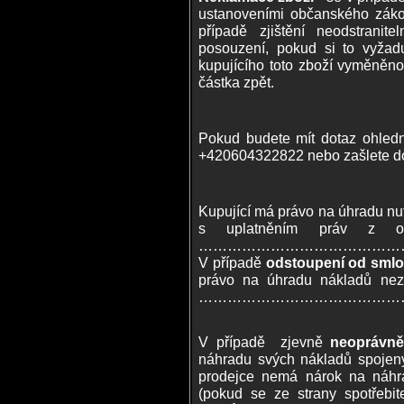
ustanoveními občanského záko
případě zjištění neodstrani
posouzení, pokud si to vyža
kupujícího toto zboží vyměněno
částka zpět.
Pokud budete mít dotaz ohledn
+420604322822 nebo zašlete do
Kupující má právo na úhradu nut
s uplatněním práv z o
……………………………………
V případě
odstoupení od sml
právo na úhradu nákladů nez
………………………………………
V případě zjevně
neoprávn
náhradu svých nákladů spojen
prodejce nemá nárok na náhra
(pokud se ze strany spotřebi