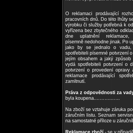
O reklamaci prodávající rozh
pracovních dnů. Do této lhůty 
výrobku či služby potřebná k 
vyřízena bez zbytečného odklad
dne uplatnění reklamace,
písemně nedohodne jinak. Po uply
jako by se jednalo o vadu, k
spotřebiteli písemné potvrzení o 
jejím obsahem a jaký způsob j
vydá spotřebiteli potvrzení o
potvrzení o provedení opravy 
reklamace prodávající spotř
zamítnutí.
Práva z odpovědnosti za va
byla koupena.……….……
Na zboží se vztahuje záruka p
záručním listu. Seznam servisn
na samostatné příloze u z
Reklamace zboží
- se v případě