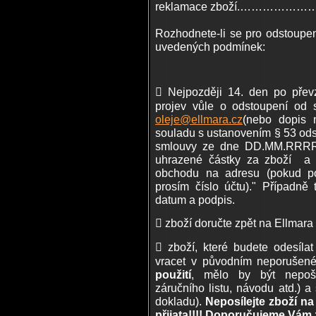
reklamace zboží.……
Rozhodnete-li se pro odstoupen
uvedených podmínek:
 Nejpozději 14. den po převz
projev vůle o odstoupení od 
oleje@ellmara.cz
(nebo dopis 
souladu s ustanovením § 53 ods
smlouvy ze dne DD.MM.RRRR č
uhrazené částky za zboží a 
obchodu na adresu (pokud po
prosím číslo účtu)." Případn
datum a podpis.
 zboží doručte zpět na Ellmara
 zboží, které budete odesíla
vracet v původním neporušen
použití
, mělo by být nepoško
záručního listu, návodu atd.) a
dokladu).
Neposílejte zboží na
přijata!!!! Doporučujeme Vám z