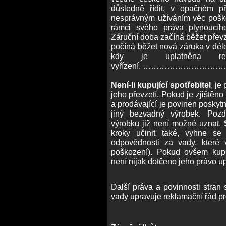
důsledně řídit, v opačném p
nesprávným užíváním věc poško
rámci svého práva plynoucíh
Záruční doba začíná běžet převz
počíná běžet nová záruka v dél
kdy je uplatněna re
vyřízení. ………………
Není-li kupující spotřebitel
, je
jeho převzetí. Pokud je zjištěn
a prodávající je povinen posky
jiný bezvadný výrobek. Pozd
výrobku již není možné uznat.
kroky učinit také, vyhne se
odpovědnosti za vady, které 
poškození). Pokud ovšem kupuj
není nijak dotčeno jeho práv
Další práva a povinnosti stran 
vady upravuje reklamační řád pr