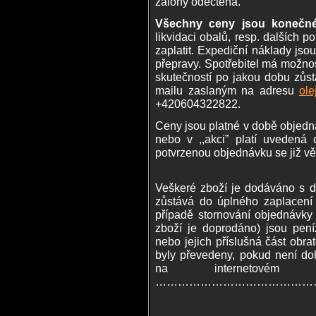
zálohy odečtena.
Všechny ceny jsou konečn
likvidaci obalů, resp. dalších p
zaplatit. Expediční náklady js
přepravy. Spotřebitel má možn
skutečností po jakou dobu zůstá
mailu zaslaným na adresu
ole
+420604322822.
Ceny jsou platné v době objedná
nebo v ,,akci” platí uveden
potvrzenou objednávku se již v
Veškeré zboží je dodáváno s 
zůstává do úplného zaplacení 
případě stornování objednávky 
zboží je doprodáno) jsou pen
nebo jejich příslušná část obra
byly převedeny, pokud není d
na internetovém 
………………………………………