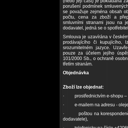
(nebo její část) je pokládána 
porušení podmínek smluvených
se považuje zejména obsah obj
počtu, cena za zboží a přep
smluvními stranami jsou na je
dodavatel, jedná se o spotřebit
Smlouva je uzavírána v českém 
prodávajícího či kupujícího, 
srozumitelném jazyce. Uzavř
pouze za účelem jejího úspě
101/2000 Sb., o ochraně osobní
třetím stranám.
Objednávka
Zboží lze objednat:
· prostřednictvím e-shopu – 
· e-mailem na adresu - olej
· poštou na korespondenční 
dodavatele),
· telefonicky na čísle +4206