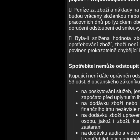
 Peníze za zboží a náklady n
budou vráceny složenkou nebo 
pracovních dnů po fyzickém ob
doručení odstoupení od smlouvy
 Byla-li snížena hodnota zb
opotřebování zboží, zboží není
povinen prokazatelně chybějící 
Spotřebitel nemůže odstoupit
Kupující není dále oprávněn ods
53 odst. 8 občanského zákoníku
na poskytování služeb, jes
započato před uplynutím lh
na dodávku zboží nebo s
finančního trhu nezávisle 
na dodávku zboží upraven
osobu, jakož i zboží, kt
zastarání
na dodávku audio a video 
li spotřebitel jejich originá