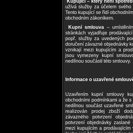
Kupující – který není spotřebi
užívá služby za účelem svého 
Tento kupující se řídí obchodním
obchodním zákoníkem.
Kupní smlouva
– umístěním
stránkách vyjadřuje prodávající
popř. služby za uvedených p
doručení závazné objednávky k
vznikají mezi kupujícím a pro
jsou vymezeny kupní smlouvo
nedílnou součástí této smlouvy.
Informace o uzavřené smlou
Uzavřením kupní smlouvy kup
obchodními podmínkami a že s n
nedílnou součást uzavřené sml
realizován prodej zboží dod
závazného potvrzení objedn
potvrzení objednávky zaslané 
mezi kupujícím a prodávajícím