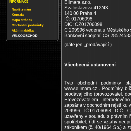
Ellmara s.r.o.
INFORMACE
Svatoslavova 412/43
Napište nám
140 00 Praha 4
Kontakt
IČ: 01706098
Mapa stránek
DIČ: CZ01706098
Obchodní podmínky
C 209996 vedená u Městského 
Akční nabídka
Bankovní spojení: CS 2852458
VELKOOBCHOD
(dále jen ,,prodávající”)
Všeobecná ustanovení
Tyto obchodní podmínky pl
www.ellmara.cz . Podmínky blí
prodávajícího (provozovatel, dod
Provozovatelem internetovéh
zapsána v obchodním rejstříku
209996, IČ:01706098, DIČ: C
uzavřeny v souladu s právním ř
spotřebitel, řídí se vztahy n
zákoníkem (č. 40/1964 Sb.) a z