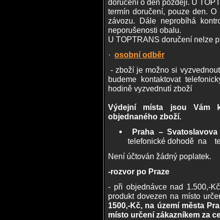
doručení o den později. U TOP
termín doručení, pouze den. O
závozu. Dále neprobíhá kontro
neporušenosti obalu.
U TOPTRANS doručení nelze při
·
osobní odběr
- zboží je možno si vyzvednout
budeme kontaktovat telefoni
hodině vyzvednutí zboží
Výdejní místa jsou Vám k
objednaného zboží.
Praha – Svatoslavova 
telefonické dohodě na t
Není účtován žádný poplatek.
-rozvor po Praze
- při objednávce nad 1.500,-
produkt dovezen na místo urč
1500,-Kč, na území města Pr
místo určení zákazníkem za c