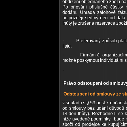
obdržení objednaného zboží na 
Po připsání příslušné částky 
dodání. Úhrada zálohové fakt
nejpozději sedmý den od data j
lhůty je zrušena rezervace zbož
· Preferovaný způsob platby 
listu.
· Firmám či organizacím při
možné poskytnout individuální s
.
Právo odstoupení od smlouv
Odstoupení od smlouvy ze st
v souladu s § 53 odst.7 občansk
od smlouvy bez udání důvodů do
14.den lhůty). Rozhodne-li se k
níže uvedené podmínky, bude m
zboží od prodejce ke kupující