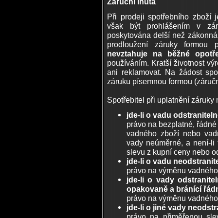
Záruční lhůta
Při prodeji spotřebního zboží
však být prohlášením v zár
poskytována delší než zákonná 
prodloužení záruky formou p
nevztahuje na běžné opotře
používáním. Kratší životnost v
ani reklamovat. Na žádost spot
záruku písemnou formou (záruční 
Spotřebitel při uplatnění záruky
jde-li o vadu odstranitel
právo na bezplatné, řádné
vadného zboží nebo vadn
vady neúměrné, a není-li
slevu z kupní ceny nebo o
jde-li o vadu neodstrani
právo na výměnu vadného 
jde-li o vady odstranit
opakovaně a bránící řád
právo na výměnu vadného 
jde-li o jiné vady neodst
právo na přiměřenou sle