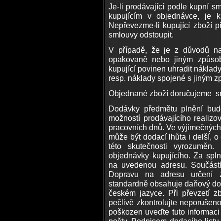
Je-li prodávající podle kupní 
kupujícím v objednávce, je ku
Nepřevezme-li kupující zboží p
smlouvy odstoupit.
V případě, že je z důvodů na
opakovaně nebo jiným způsob
kupující povinen uhradit nákla
resp. náklady spojené s jiným 
Objednané zboží doručujeme sm
Dodávky předmětu plnění budo
možností prodávajícího realizo
pracovních dnů. Ve výjimečných
může být dodací lhůta i delší, 
této skutečnosti vyrozuměn.
objednávky kupujícího. Za spl
na uvedenou adresu. Součástí
Dopravu na adresu určení za
standardně obsahuje daňový dok
českém jazyce. Při převzetí z
pečlivě zkontrolujte neporušeno
poškozen uveďte tuto informaci