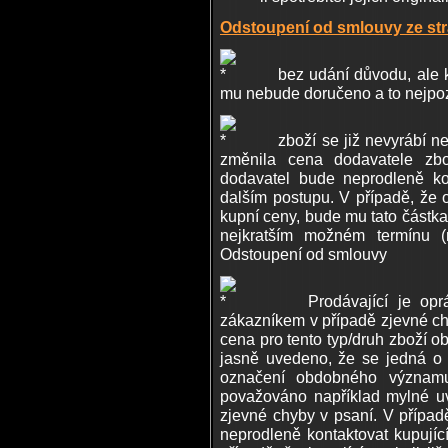
Odstoupení od smlouvy ze str
bez udání důvodu, ale kup
mu nebude doručeno a to nejpoz
zboží se již nevyrábí ne
změnila cena dodavatele zbo
dodavatel bude neprodleně ko
dalším postupu. V případě, že o
kupní ceny, bude mu tato částk
nejkratším možném termínu (
Odstoupení od smlouvy
Prodávající je oprávně
zákazníkem v případě zjevné chy
cena pro tento typ/druh zboží 
jasně uvedeno, že se jedná o 
označení obdobného význam
považováno například mylné uved
zjevné chyby v psaní. V případě
neprodleně kontaktovat kupují