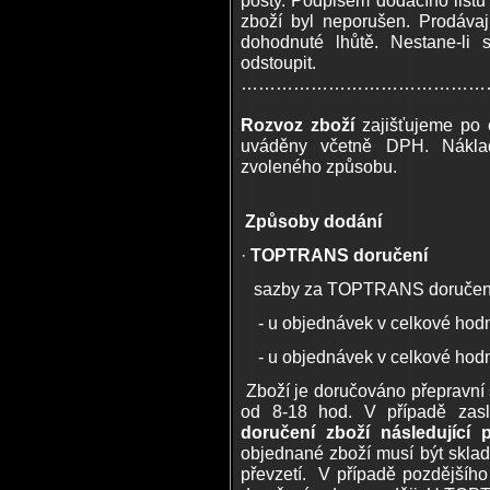
pošty. Podpisem dodacího listu k
zboží byl neporušen. Prodávaj
dohodnuté lhůtě. Nestane-li 
odstoupit.
……………………………………
Rozvoz zboží
zajišťujeme po 
uváděny včetně DPH. Náklad
zvoleného způsobu.
Způsoby dodání
·
TOPTRANS doručení
sazby za TOPTRANS doručen
- u objednávek v celkové hodno
- u objednávek v celkové hodno
Zboží je doručováno přepravní 
od 8-18 hod. V případě zasl
doručení zboží následující 
objednané zboží musí být sklad
převzetí. V případě pozdějšíh