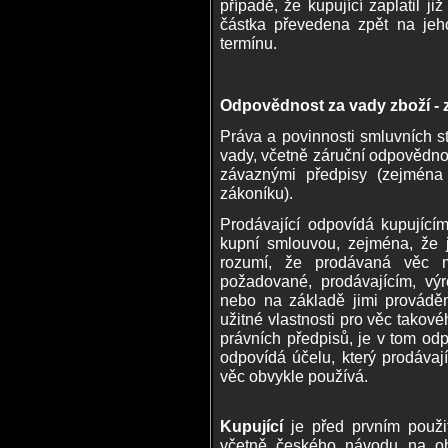
případě, že kupující zaplatil j
částka převedena zpět na je
termínu.
Odpovědnost za vady zboží - 
Práva a povinnosti smluvních s
vady, včetně záruční odpovědnos
závaznými předpisy (zejména
zákoníku).
Prodávající odpovídá kupující
kupní smlouvou, zejména, že
rozumí, že prodávaná věc m
požadované, prodávajícím, v
nebo na základě jimi provádě
užitné vlastnosti pro věc tako
právních předpisů, je v tom od
odpovídá účelu, který prodávají
věc obvykle používá.
Kupující
je před prvním použi
včetně českého návodu na ob