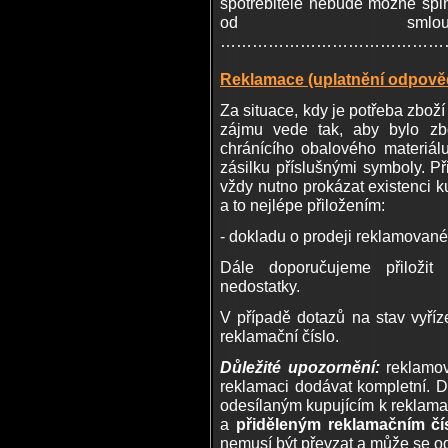
spotřebitele nebude možné spl
od smlouvy
……………………………………
Reklamace (uplatnění odpověd
Za situace, kdy je potřeba zboží
zájmu vede tak, aby bylo zb
chránícího obalového materiál
zásilku příslušnými symboly. Př
vždy nutno prokázat existenci 
a to nejlépe přiložením:
- dokladu o prodeji reklamovan
Dále doporučujeme přiloži
nedostatky.
V případě dotazů na stav vyříz
reklamační číslo.
Důležité upozornění:
reklamov
reklamaci dodávat kompletní. 
odesílaným kupujícím k reklamac
a
přiděleným reklamačním čísl
nemusí být převzat a může se odes