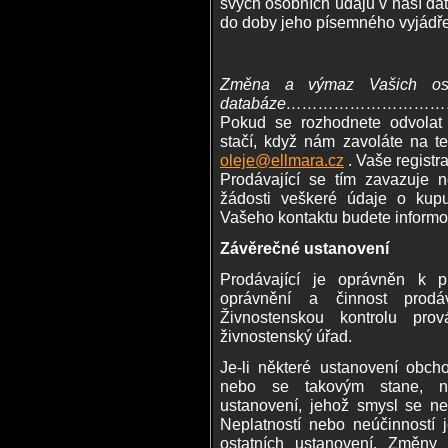
svých osobních údajů v naší da
do doby jeho písemného vyjádře
Změna a výmaz Vašich osob
databáze………………………
Pokud se rozhodnete odvolat
stačí, když nám zavoláte na t
oleje@ellmara.cz
. Vaše regist
Prodávající se tím zavazuje 
žádosti veškeré údaje o kup
Vašeho kontaktu budete informo
Závěrečné ustanovení
Prodávající je oprávněn k p
oprávnění a činnost prodáv
Živnostenskou kontrolu pro
živnostenský úřad.
Je-li některé ustanovení obc
nebo se takovým stane, na
ustanovení, jehož smysl se ne
Neplatností nebo neúčinností 
ostatních ustanovení. Změny