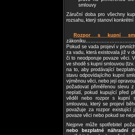
smlouvy
Záruční doba pro všechny kupují
rozsahu, který stanoví konkrétní
Rozpor s kupní s
zákoníku…………………………
Pokud se vada projeví v prvních
za vadu, která existovala již v
či to neodporuje povaze věci. V
ve shodě s kupní smlouvou (tzv.
na to, aby prodávající bezpla
stavu odpovídajícího kupní sm
výměnou věci, nebo její opravou
požadovat přiměřenou slevu z
neplatí, pokud kupující před 
věděl nebo rozpor s kupní 
smlouvou, který se projeví bě
považuje za rozpor existující 
povaze věci nebo pokud se nep
Nejprve může spotřebitel pož
nebo bezplatné náhradní d