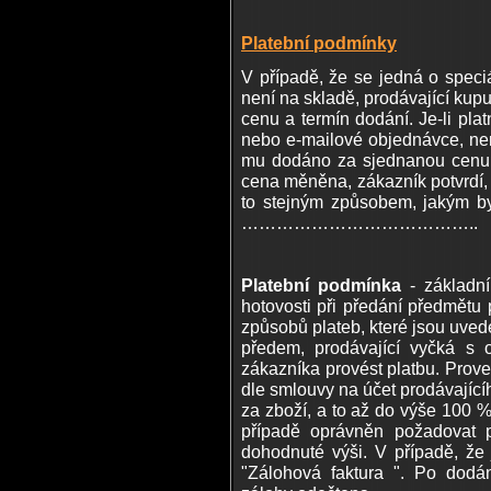
Platební podmínky
V případě, že se jedná o speci
není na skladě, prodávající kupu
cenu a termín dodání. Je-li pl
nebo e-mailové objednávce, nen
mu dodáno za sjednanou cenu 
cena měněna, zákazník potvrdí,
to stejným způsobem, jaký
…………………………………..
Platební podmínka
- základní
hotovosti při předání předmětu 
způsobů plateb, které jsou uvede
předem, prodávající vyčká s 
zákazníka provést platbu. Prove
dle smlouvy na účet prodávající
za zboží, a to až do výše 100 %
případě oprávněn požadovat 
dohodnuté výši. V případě, že
"Zálohová faktura ". Po dod