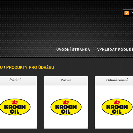
R
ÚVODNÍ STRÁNKA
VYHLEDAT PODLE
U
/
PRODUKTY PRO ÚDRŽBU
Čištění
Maziva
Odmašťování