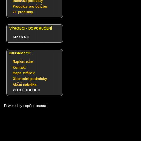
Dílenské produkty
Produkty pro údržbu
ZF produkty
VÝROBCI - DOPORUČENÍ
Kroon Oil
INFORMACE
Napište nám
Kontakt
Mapa stránek
Obchodní podmínky
Akční nabídka
VELKOOBCHOD
Powered by
nopCommerce