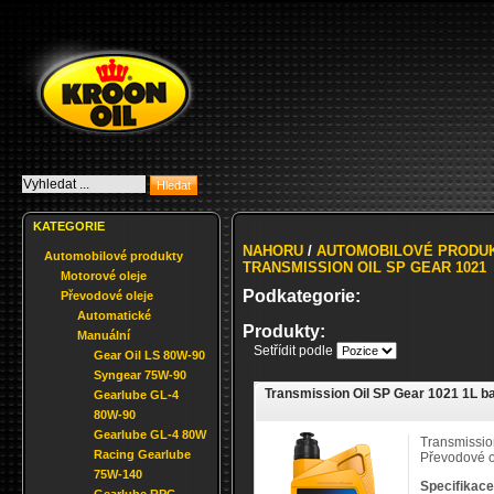
KATEGORIE
NAHORU
/
AUTOMOBILOVÉ PRODU
Automobilové produkty
TRANSMISSION OIL SP GEAR 1021
Motorové oleje
Podkategorie:
Převodové oleje
Automatické
Produkty:
Manuální
Setřídit podle
Gear Oil LS 80W-90
Syngear 75W-90
Transmission Oil SP Gear 1021 1L ba
Gearlube GL-4
80W-90
Gearlube GL-4 80W
Transmissio
Racing Gearlube
Převodové o
75W-140
Specifikace