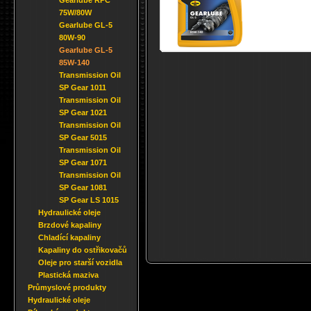
Gearlube RPC
75W/80W
Gearlube GL-5
80W-90
Gearlube GL-5
85W-140
Transmission Oil
SP Gear 1011
Transmission Oil
SP Gear 1021
Transmission Oil
SP Gear 5015
Transmission Oil
SP Gear 1071
Transmission Oil
SP Gear 1081
SP Gear LS 1015
Hydraulické oleje
Brzdové kapaliny
Chladící kapaliny
Kapaliny do ostřikovačů
Oleje pro starší vozidla
Plastická maziva
Průmyslové produkty
Hydraulické oleje