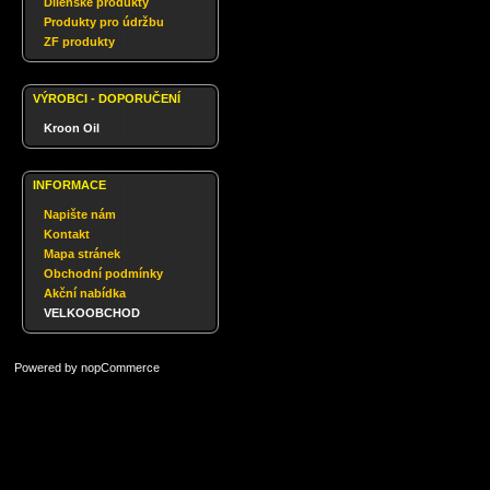
Dílenské produkty
Produkty pro údržbu
ZF produkty
VÝROBCI - DOPORUČENÍ
Kroon Oil
INFORMACE
Napište nám
Kontakt
Mapa stránek
Obchodní podmínky
Akční nabídka
VELKOOBCHOD
Powered by
nopCommerce