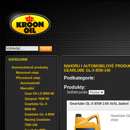
KATEGORIE
NAHORU
/
AUTOMOBILOVÉ PRODU
Automobilové produkty
GEARLUBE GL-5 85W-140
Motorové oleje
Podkategorie:
Převodové oleje
Automatické
Produkty:
Manuální
Setřídit podle
Gear Oil LS 80W-90
Syngear 75W-90
Gearlube GL-5 85W-140 4x5L balení
Gearlube GL-4
80W-90
Gearlube GL-4 80W
Gearlube G
Racing Gearlube
oleje
75W-140