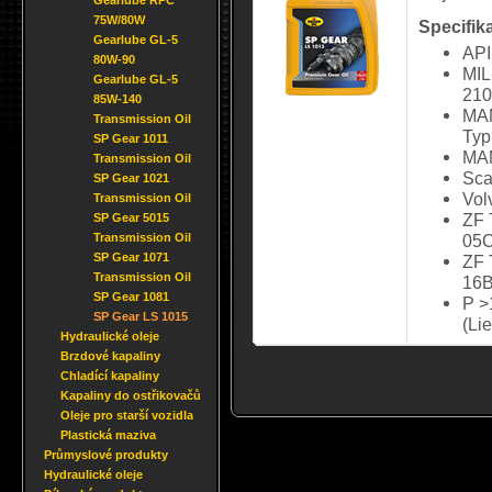
Gearlube RPC
75W/80W
Specifik
Gearlube GL-5
API
80W-90
MIL
Gearlube GL-5
210
85W-140
MAN
Transmission Oil
Typ
SP Gear 1011
MAN
Transmission Oil
Sca
SP Gear 1021
Vol
Transmission Oil
ZF 
SP Gear 5015
Transmission Oil
05C
SP Gear 1071
ZF 
Transmission Oil
16B
SP Gear 1081
P >
SP Gear LS 1015
(Li
Hydraulické oleje
Brzdové kapaliny
Chladící kapaliny
Kapaliny do ostřikovačů
Oleje pro starší vozidla
Plastická maziva
Průmyslové produkty
Hydraulické oleje