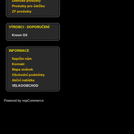
Dílenské produkty
Produkty pro údržbu
ZF produkty
VÝROBCI - DOPORUČENÍ
Kroon Oil
INFORMACE
Napište nám
Kontakt
Mapa stránek
Obchodní podmínky
Akční nabídka
VELKOOBCHOD
Powered by
nopCommerce