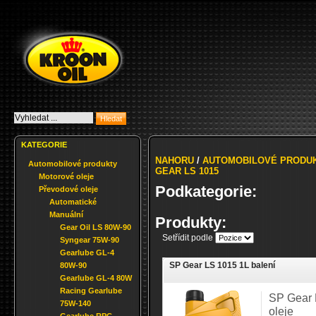
KATEGORIE
NAHORU
/
AUTOMOBILOVÉ PRODU
Automobilové produkty
GEAR LS 1015
Motorové oleje
Podkategorie:
Převodové oleje
Automatické
Manuální
Produkty:
Gear Oil LS 80W-90
Setřídit podle
Syngear 75W-90
Gearlube GL-4
SP Gear LS 1015 1L balení
80W-90
Gearlube GL-4 80W
Racing Gearlube
SP Gear 
75W-140
oleje