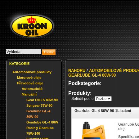
KATEGORIE
NAHORU
/
AUTOMOBILOVÉ PRODU
Automobilové produkty
GEARLUBE GL-4 80W-90
Motorové oleje
Podkategorie:
Převodové oleje
Automatické
Produkty:
Manuální
Setřídit podle
Gear Oil LS 80W-90
Syngear 75W-90
Gearlube GL-4 80W-90 1L balení
Gearlube GL-4
80W-90
Gearlube GL-4 80W
Gearlube G
Racing Gearlube
oleje
75W-140
Specifikace