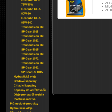
Gearlube RPC
API 
75W/80W
MIL-
Gearlube GL-5
ZF T
80W-90
Gearlube GL-5
85W-140
Transmission Oil
SP Gear 1011
Transmission Oil
SP Gear 1021
Transmission Oil
SP Gear 5015
Transmission Oil
SP Gear 1071
Transmission Oil
SP Gear 1081
SP Gear LS 1015
Hydraulické oleje
Brzdové kapaliny
Chladící kapaliny
Kapaliny do ostřikovačů
Oleje pro starší vozidla
Plastická maziva
Průmyslové produkty
Hydraulické oleje