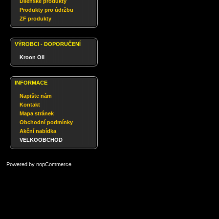
Dílenské produkty
Produkty pro údržbu
ZF produkty
VÝROBCI - DOPORUČENÍ
Kroon Oil
INFORMACE
Napište nám
Kontakt
Mapa stránek
Obchodní podmínky
Akční nabídka
VELKOOBCHOD
Powered by
nopCommerce