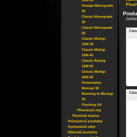
15W-50
Flush
Vintage Monograde
30
Produ
Classic Monograde
Setříd
30
Classic Monograde
Clas
50
Classic Multigr
10W-30
Classic Multigr
15W-40
Classic Racing
15W-50
Classic Multigr
20W-50
Preservative
Monogr 30
Clas
Running-In Monogr
30
Flushing Oil
Převodové olej
Plastická maziva
Průmyslové produkty
Hydraulické oleje
Dílenské produkty