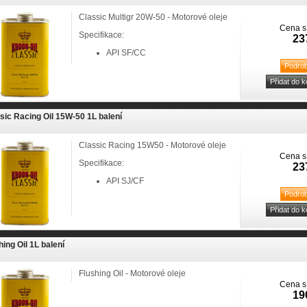
Classic Multigr 20W-50 - Motorové oleje
Cena s
Specifikace:
23
API SF/CC
sic Racing Oil 15W-50 1L balení
Classic Racing 15W50 - Motorové oleje
Cena s
Specifikace:
23
API SJ/CF
hing Oil 1L balení
Flushing Oil - Motorové oleje
Cena s
19