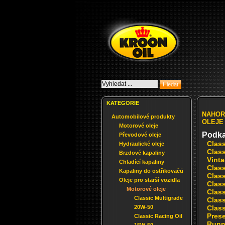
KATEGORIE
NAHOR
Automobilové produkty
OLEJE
Motorové oleje
Podka
Převodové oleje
Clas
Hydraulické oleje
Class
Brzdové kapaliny
Vint
Chladící kapaliny
Clas
Kapaliny do ostřikovačů
Clas
Oleje pro starší vozidla
Class
Motorové oleje
Class
Classic Multigrade
Clas
20W-50
Class
Pres
Classic Racing Oil
Runn