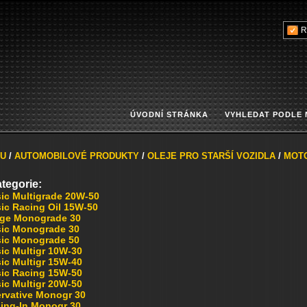
R
ÚVODNÍ STRÁNKA
VYHLEDAT PODLE
U
/
AUTOMOBILOVÉ PRODUKTY
/
OLEJE PRO STARŠÍ VOZIDLA
/
MOT
tegorie:
sic Multigrade 20W-50
ic Racing Oil 15W-50
age Monograde 30
sic Monograde 30
sic Monograde 50
ic Multigr 10W-30
ic Multigr 15W-40
sic Racing 15W-50
ic Multigr 20W-50
ervative Monogr 30
ing-In Monogr 30