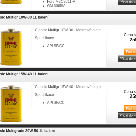
Ford M2C9011-A
GM 6085M
sic Multigr 10W-30 1L balení
Classic Multigr 10W-30 - Motorové oleje
Cena s
Specifikace:
25
API SF/CC
sic Multigr 15W-40 1L balení
Classic Multigr 15W-40 - Motorové oleje
Cena s
Specifikace:
25
API SF/CC
sic Multigrade 20W-50 1L balení