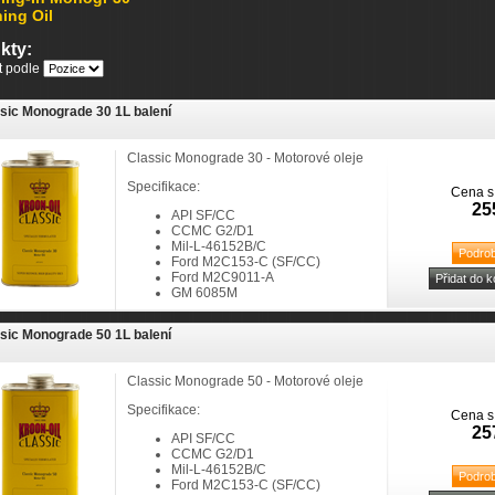
ing Oil
kty:
it podle
sic Monograde 30 1L balení
Classic Monograde 30 - Motorové oleje
Specifikace:
Cena s
25
API SF/CC
CCMC G2/D1
Mil-L-46152B/C
Ford M2C153-C (SF/CC)
Ford M2C9011-A
GM 6085M
sic Monograde 50 1L balení
Classic Monograde 50 - Motorové oleje
Specifikace:
Cena s
25
API SF/CC
CCMC G2/D1
Mil-L-46152B/C
Ford M2C153-C (SF/CC)