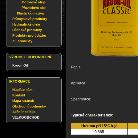
Motorové oleje
Převodové olej
Plastická maziva
Průmyslové produkty
Hydraulické oleje
Dílenské produkty
Produkty pro údržbu
ZF produkty
VÝROBCI - DOPORUČENÍ
Kroon Oil
Popis:
INFORMACE
Aplikace:
Napište nám
Kontakt
Specifikace:
Mapa stránek
Obchodní podmínky
Akční nabídka
Typické charakteristiky:
VELKOOBCHOD
Hustota při 15°C kg/l
0,885