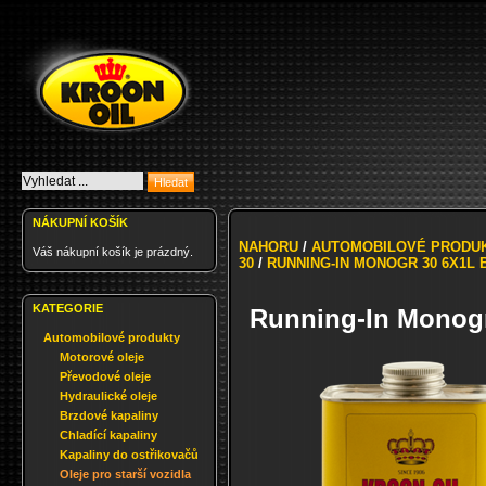
NÁKUPNÍ KOŠÍK
NAHORU
/
AUTOMOBILOVÉ PRODU
Váš nákupní košík je prázdný.
30
/
RUNNING-IN MONOGR 30 6X1L 
KATEGORIE
Running-In Monogr
Automobilové produkty
Motorové oleje
Převodové oleje
Hydraulické oleje
Brzdové kapaliny
Chladící kapaliny
Kapaliny do ostřikovačů
Oleje pro starší vozidla