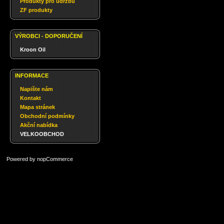
Produkty pro údržbu
ZF produkty
VÝROBCI - DOPORUČENÍ
Kroon Oil
INFORMACE
Napište nám
Kontakt
Mapa stránek
Obchodní podmínky
Akční nabídka
VELKOOBCHOD
Powered by
nopCommerce