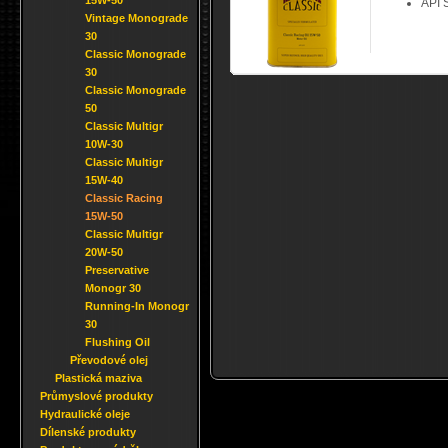
15W-50
API 
Vintage Monograde
30
Classic Monograde
30
Classic Monograde
50
Classic Multigr
10W-30
Classic Multigr
15W-40
Classic Racing
15W-50
Classic Multigr
20W-50
Preservative
Monogr 30
Running-In Monogr
30
Flushing Oil
Převodové olej
Plastická maziva
Průmyslové produkty
Hydraulické oleje
Dílenské produkty