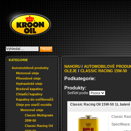
KATEGORIE
NAHORU
/
AUTOMOBILOVÉ PRODU
Automobilové produkty
OLEJE
/
CLASSIC RACING 15W-50
Motorové oleje
Podkategorie:
Převodové oleje
Hydraulické oleje
Produkty:
Brzdové kapaliny
Setřídit podle
Chladící kapaliny
Kapaliny do ostřikovačů
Classic Racing Oil 15W-50 1L balení
Oleje pro starší vozidla
Motorové oleje
Classic Multigrade
Classic Rac
20W-50
Specifikace:
Classic Racing Oil