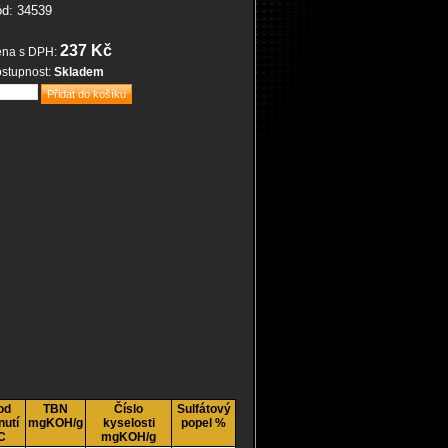
d: 34539
237 Kč
na s DPH:
stupnost:
Skladem
od
TBN
Číslo
Sulfátový
nutí
mgKOH/g
kyselosti
popel %
C
mgKOH/g