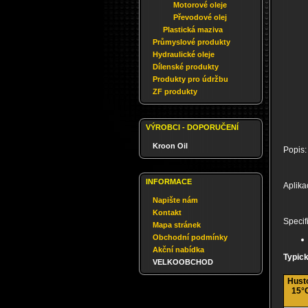
Motorové oleje
Převodové olej
Plastická maziva
Průmyslové produkty
Hydraulické oleje
Dílenské produkty
Produkty pro údržbu
ZF produkty
VÝROBCI - DOPORUČENÍ
Kroon Oil
Popis:
INFORMACE
Aplika
Napište nám
Kontakt
Specif
Mapa stránek
Obchodní podmínky
Akční nabídka
Typick
VELKOOBCHOD
Husto
15°C