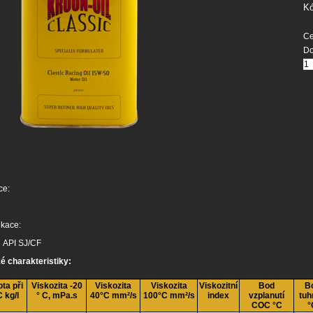
Kó
Ce
Do
ce:
ikace:
API SJ/CF
é charakteristiky:
ta při
Viskozita -20
Viskozita
Viskozita
Viskozitní
Bod
B
 kg/l
° C, mPa.s
40°C mm²/s
100°C mm²/s
index
vzplanutí
tuh
COC °C
°