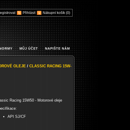
egistrovat
Přihlásit
Nákupní košík
(0)
 NORMY
MŮJ ÚČET
NAPIŠTE NÁM
OROVÉ OLEJE
/
CLASSIC RACING 15W-
assic Racing 15W50 - Motorové oleje
ecifikace:
API SJ/CF