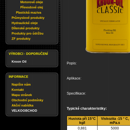
Motorové oleje
Převodové olej
Plastická maziva
Průmyslové produkty
Hydraulické oleje
Dílenské produkty
Produkty pro údržbu
ZF produkty
VÝROBCI - DOPORUČENÍ
Kroon Oil
Popis:
INFORMACE
Aplikace:
Napište nám
Kontakt
Specifikace:
Mapa stránek
Obchodní podmínky
Akční nabídka
Typické charakteristiky:
VELKOOBCHOD
Hustota při 15°C
Viskozita -15 ° C,
kg/l
mPa.s
0,881
5000