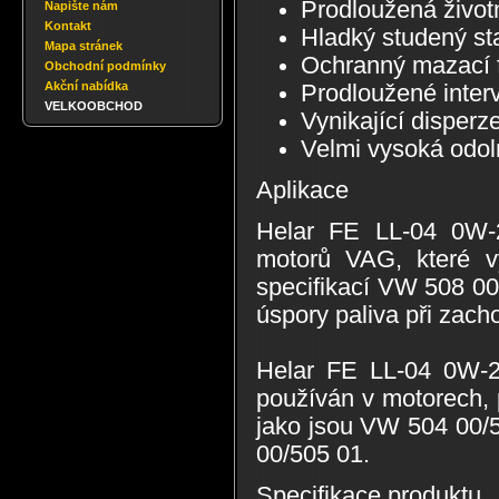
Prodloužená životn
Napište nám
Kontakt
Hladký studený sta
Mapa stránek
Ochranný mazací f
Obchodní podmínky
Akční nabídka
Prodloužené inter
VELKOOBCHOD
Vynikající disperz
Velmi vysoká odoln
Aplikace
Helar FE LL-04 0W-2
motorů VAG, které v
specifikací VW 508 00
úspory paliva při zac
Helar FE LL-04 0W-20
používán v motorech, 
jako jsou VW 504 00/
00/505 01.
Specifikace produktu