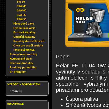
5W-50
10W-40
10W-60
15W-40
20W-50
Převodové oleje
Hydraulické oleje
Brzdové kapaliny
Chladící kapaliny
Kapaliny do ostřikovačů
Oleje pro starší vozidla
Plastická maziva
Průmyslové produkty
Popis
Hydraulické oleje
Dílenské produkty
Helar FE LL-04 0W-20
Produkty pro údržbu
vyvinutý v souladu s 
ZF produkty
automobilech s filtr
speciálně vybranými
VÝROBCI - DOPORUČENÍ
přísadami pro dosažení
Kroon Oil
Úspora paliva
INFORMACE
Snížená tvorba zb