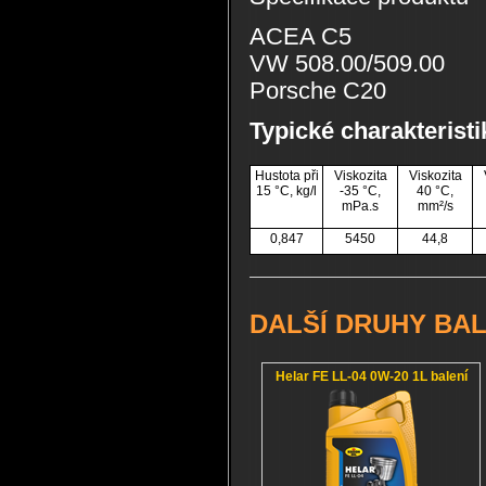
ACEA C5
VW 508.00/509.00
Porsche C20
Typické charakteristi
Hustota při
Viskozita
Viskozita
15 °C, kg/l
-35 °C,
40 °C,
mPa.s
mm²/s
0,847
5450
44,8
DALŠÍ DRUHY BAL
Helar FE LL-04 0W-20 1L balení