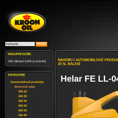
NÁKUPNÍ KOŠÍK
NAHORU
/
AUTOMOBILOVÉ PRODU
Váš nákupní košík je prázdný.
20 5L BALENÍ
KATEGORIE
Helar FE LL-0
Automobilové produkty
Motorové oleje
0W-20
0W-30
0W-40
5W-20
5W-30
5W-40