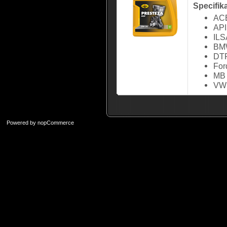
Specifik
ACE
API
ILS
BMW
DT
Fo
MB 
VW
Powered by
nopCommerce