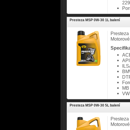
229
Por
Presteza MSP 0W-30 1L balení
Presteza
Motorové
Specifik
ACE
API
ILS
BMW
DT
Fo
MB 
VW
Presteza MSP 0W-30 5L balení
Presteza
Motorové