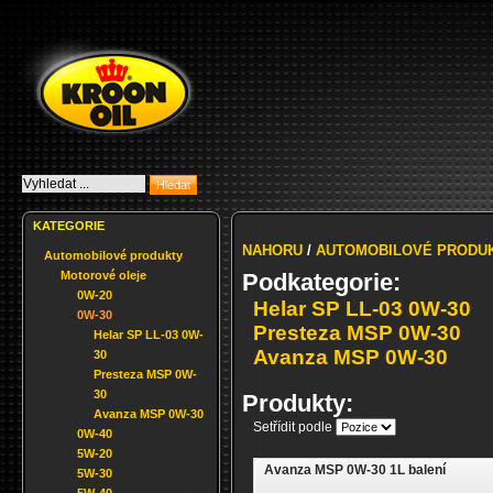
KATEGORIE
NAHORU
/
AUTOMOBILOVÉ PRODU
Automobilové produkty
Motorové oleje
Podkategorie:
0W-20
Helar SP LL-03 0W-30
0W-30
Presteza MSP 0W-30
Helar SP LL-03 0W-
Avanza MSP 0W-30
30
Presteza MSP 0W-
30
Produkty:
Avanza MSP 0W-30
Setřídit podle
0W-40
5W-20
Avanza MSP 0W-30 1L balení
5W-30