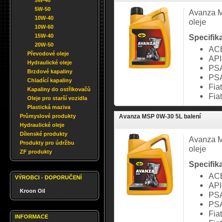
5W-40
5W-50
Avanza 
10W-40
oleje
10W-60
15W-40
Specifik
20W-50
AC
Převodové oleje
API
Hydraulické oleje
PSA
Brzdové kapaliny
PSA
Chladící kapaliny
Fia
Kapaliny do ostřikovačů
Fia
Oleje pro starší vozidla
Plastická maziva
Průmyslové produkty
Avanza MSP 0W-30 5L balení
Hydraulické oleje
Dílenské produkty
Avanza 
Produkty pro údržbu
oleje
ZF produkty
Specifik
AC
VÝROBCI - DOPORUČENÍ
API
Kroon Oil
PSA
PSA
Fia
INFORMACE