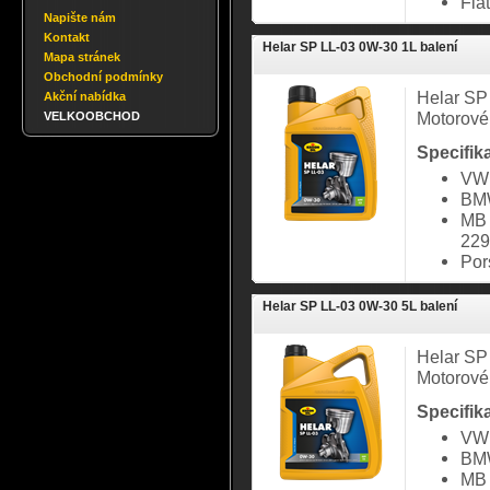
Fia
Napište nám
Kontakt
Helar SP LL-03 0W-30 1L balení
Mapa stránek
Obchodní podmínky
Helar SP
Akční nabídka
Motorové
VELKOOBCHOD
Specifik
VW 
BMW
MB 
229
Por
Helar SP LL-03 0W-30 5L balení
Helar SP
Motorové
Specifik
VW 
BMW
MB 