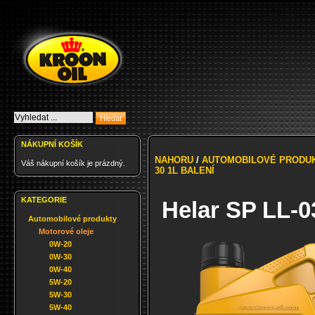
NÁKUPNÍ KOŠÍK
NAHORU
/
AUTOMOBILOVÉ PRODU
Váš nákupní košík je prázdný.
30 1L BALENÍ
KATEGORIE
Helar SP LL-0
Automobilové produkty
Motorové oleje
0W-20
0W-30
0W-40
5W-20
5W-30
5W-40