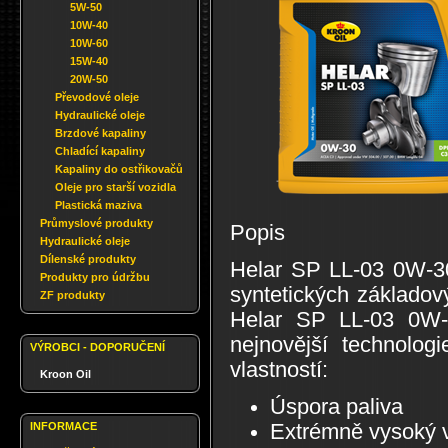
5W-50
10W-40
10W-60
15W-40
20W-50
Převodové oleje
Hydraulické oleje
Brzdové kapaliny
Chladící kapaliny
Kapaliny do ostřikovačů
Oleje pro starší vozidla
Plastická maziva
Průmyslové produkty
Popis
Hydraulické oleje
Dílenské produkty
Helar SP LL-03 0W-30 
Produkty pro údržbu
syntetických základov
ZF produkty
Helar SP LL-03 0W-3
nejnovější technolog
VÝROBCI - DOPORUČENÍ
vlastností:
Kroon Oil
Úspora paliva
INFORMACE
Extrémně vysoký vi