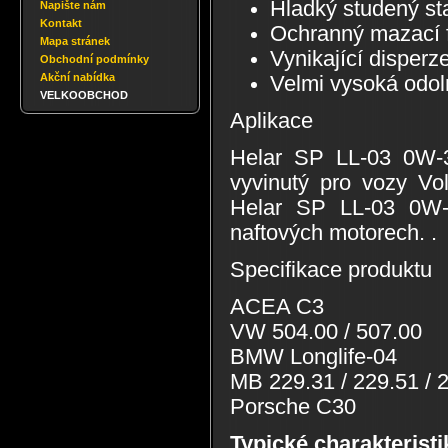
Hladký studený sta
Napište nám
Kontakt
Ochranný mazací f
Mapa stránek
Vynikající disperz
Obchodní podmínky
Akční nabídka
Velmi vysoká odoln
VELKOOBCHOD
Aplikace
Helar SP LL-03 0W-30
vyvinutý pro vozy Vo
Helar SP LL-03 0W-3
naftových motorech. .
Specifikace produktu
ACEA C3
VW 504.00 / 507.00
BMW Longlife-04
MB 229.31 / 229.51 / 
Porsche C30
Typické charakteristi