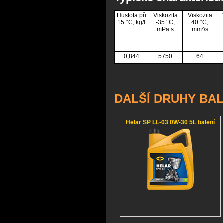
Hustota při
Viskozita
Viskozita
15 °C, kg/l
-35 °C,
40 °C,
mPa.s
mm²/s
0,844
5750
64
DALŠÍ DRUHY BAL
Helar SP LL-03 0W-30 5L balení