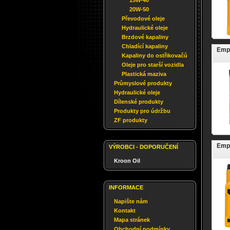
15W-40
20W-50
Převodové oleje
Hydraulické oleje
Brzdové kapaliny
Chladící kapaliny
Empe
Kapaliny do ostřikovačů
Oleje pro starší vozidla
Plastická maziva
Průmyslové produkty
Hydraulické oleje
Dílenské produkty
Produkty pro údržbu
ZF produkty
Empe
VÝROBCI - DOPORUČENÍ
Kroon Oil
INFORMACE
Napište nám
Kontakt
Mapa stránek
Obchodní podmínky