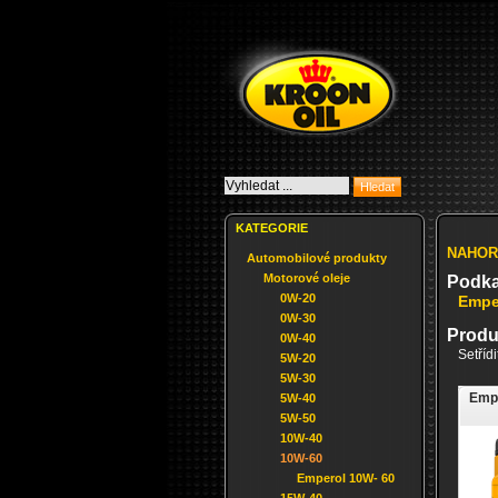
KATEGORIE
NAHOR
Automobilové produkty
Motorové oleje
Podka
0W-20
Empe
0W-30
Produ
0W-40
Setříd
5W-20
5W-30
Empe
5W-40
5W-50
10W-40
10W-60
Emperol 10W- 60