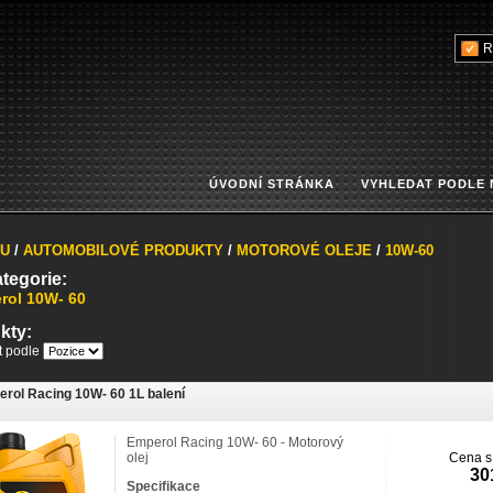
R
ÚVODNÍ STRÁNKA
VYHLEDAT PODLE
U
/
AUTOMOBILOVÉ PRODUKTY
/
MOTOROVÉ OLEJE
/
10W-60
tegorie:
rol 10W- 60
kty:
it podle
rol Racing 10W- 60 1L balení
Emperol Racing 10W- 60 - Motorový
olej
Cena s
30
Specifikace