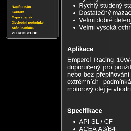
Rychlý studený sta
Napište nám
Dostatečný mazací 
Kontakt
Mapa stránek
Velmi dobré deterg
Obchodní podmínky
Velmi vysoká ochra
Akční nabídka
VELKOOBCHOD
Aplikace
Emperol Racing 10W-60
doporučený pro použi
nebo bez přeplňování
extrémních podmínká
motorový olej je vhodn
Specifikace
API SL / CF
ACEA A3/B4