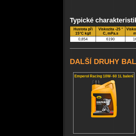
Typické charakteristi
Hustota při
Viskozita -25 °
Visko
15°C kg/l
C, mPa.s
m
0,854
6190
1
DALŠÍ DRUHY BAL
Emperol Racing 10W- 60 1L balení