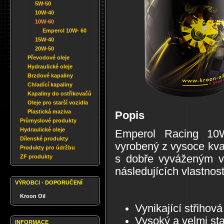
5W-50
10W-40
10W-60
Emperol 10W- 60
15W-40
20W-50
Převodové oleje
Hydraulické oleje
Brzdové kapaliny
Chladící kapaliny
Kapaliny do ostřikovačů
Oleje pro starší vozidla
Plastická maziva
Popis
Průmyslové produkty
Hydraulické oleje
Emperol Racing 10W-
Dílenské produkty
vyrobený z vysoce kval
Produkty pro údržbu
s dobře vyváženým v
ZF produkty
následujících vlastnost
VÝROBCI - DOPORUČENÍ
Kroon Oil
Vynikající střihová 
Vysoký a velmi stab
INFORMACE