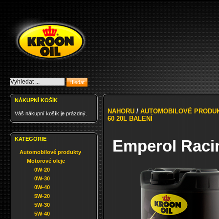
NÁKUPNÍ KOŠÍK
NAHORU
/
AUTOMOBILOVÉ PRODU
Váš nákupní košík je prázdný.
60 20L BALENÍ
KATEGORIE
Emperol Racin
Automobilové produkty
Motorové oleje
0W-20
0W-30
0W-40
5W-20
5W-30
5W-40