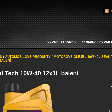
R
ÚVODNÍ STRÁNKA
VYHLEDAT PODLE
U
/
AUTOMOBILOVÉ PRODUKTY
/
MOTOROVÉ OLEJE
/
10W-40
/
SEAL 
BALENÍ
al Tech 10W-40 12x1L balení
Se
Sp
Kó