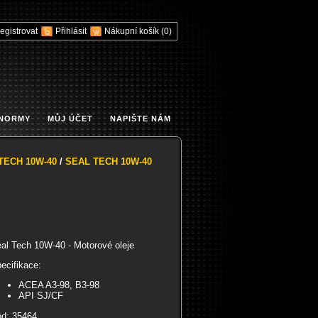
egistrovat
Přihlásit
Nákupní košík
(0)
 NORMY
MŮJ ÚČET
NAPIŠTE NÁM
TECH 10W-40
/
SEAL TECH 10W-40
al Tech 10W-40 - Motorové oleje
ecifikace:
ACEA A3-98, B3-98
API SJ/CF
d: 35464