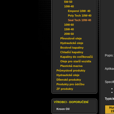
5W-50
10W-40
Emperol 10W- 40
Poly Tech 10W-40
Seal Tech 10W-40
10W-60
15W-40
20W-50
Převodové oleje
Hydraulické oleje
Brzdové kapaliny
Chladící kapaliny
Popis:
Kapaliny do ostřikovačů
Oleje pro starší vozidla
Plastická maziva
Aplika
Průmyslové produkty
Hydraulické oleje
Dílenské produkty
Specif
Produkty pro údržbu
ZF produkty
Typick
VÝROBCI - DOPORUČENÍ
Hus
Kroon Oil
15