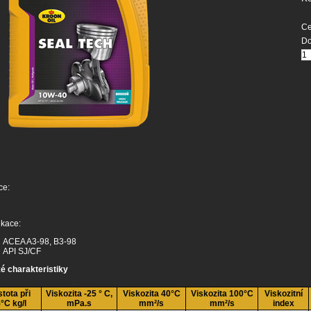
Ce
Do
ce:
ikace:
ACEA A3-98, B3-98
API SJ/CF
é charakteristiky
tota při
Viskozita -25 ° C,
Viskozita 40°C
Viskozita 100°C
Viskozitní
°C kg/l
mPa.s
mm²/s
mm²/s
index