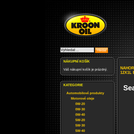
NÁKUPNÍ KOŠÍK
NAHOR
Váš nákupní košík je prázdný.
12X1L 
KATEGORIE
Se
Automobilové produkty
Motorové oleje
0W-20
0W-30
0W-40
5W-20
5W-30
5W-40