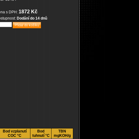
1872 Kč
na s DPH:
stupnost:
Dodání do 14 dnů
Bod vzplanutí
Bod
TBN
COC °C
tuhnutí °C
mgKOH/g