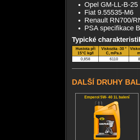
Opel GM-LL-B-25
Fiat 9.55535-M6
Renault RN700/R
PSA specifikace 
Typické charakteristi
Hustota při
Viskozita -30 °
Visko
15°C kg/l
C, mPa.s
m
0,858
6110
8
DALŠÍ DRUHY BAL
Emperol 5W- 40 1L balení