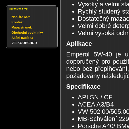
Vysoký a velmi stab
INFORMACE
Rychlý studený sta
Dostatečný mazací 
Napište nám
Kontakt
Velmi dobré deterg
Mapa stránek
Velmi vysoká ochra
Obchodní podmínky
Akční nabídka
Aplikace
VELKOOBCHOD
Emperol 5W-40 je uni
doporučený pro použi
nebo bez přeplňování
požadovány následujíc
Specifikace
API SN / CF
ACEA A3/B4
VW 502.00/505.0
MB-Schválení 229
Porsche A40/ BMW