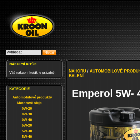
NÁKUPNÍ KOŠÍK
NAHORU
/
AUTOMOBILOVÉ PRODU
Váš nákupní košík je prázdný.
BALENÍ
KATEGORIE
Emperol 5W- 4
Automobilové produkty
Motorové oleje
0W-20
0W-30
0W-40
5W-20
5W-30
5W-40