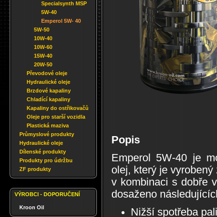
Specialsynth MSP
5W-40
Emperol 5W- 40
5W-50
10W-40
10W-60
15W-40
20W-50
Převodové oleje
Hydraulické oleje
Brzdové kapaliny
Chladící kapaliny
Kapaliny do ostřikovačů
Oleje pro starší vozidla
Plastická maziva
Průmyslové produkty
Popis
Hydraulické oleje
Dílenské produkty
Emperol 5W-40 je mod
Produkty pro údržbu
olej, který je vyrobený
ZF produkty
v kombinaci s dobře 
dosaženo následujících
VÝROBCI - DOPORUČENÍ
Kroon Oil
Nižší spotřeba pal