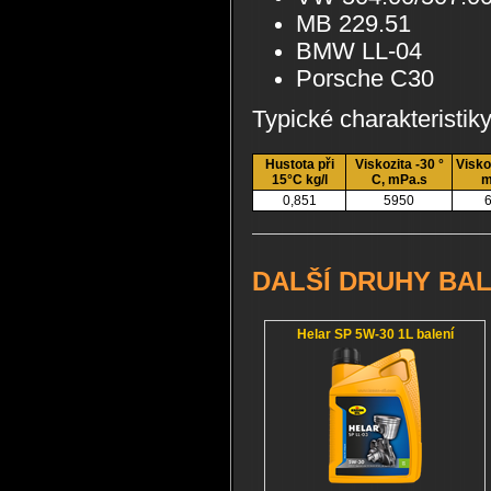
MB 229.51
BMW LL-04
Porsche C30
Typické charakteristik
Hustota při
Viskozita -30 °
Visko
15°C kg/l
C, mPa.s
m
0,851
5950
6
DALŠÍ DRUHY BAL
Helar SP 5W-30 1L balení