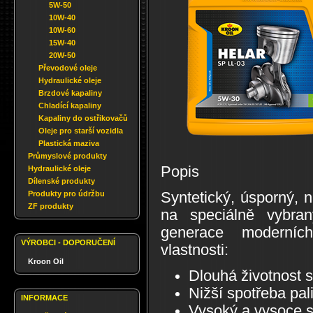
5W-50
10W-40
10W-60
15W-40
20W-50
Převodové oleje
Hydraulické oleje
Brzdové kapaliny
Chladící kapaliny
Kapaliny do ostřikovačů
Oleje pro starší vozidla
Plastická maziva
Průmyslové produkty
Popis
Hydraulické oleje
Dílenské produkty
Syntetický, úsporný, 
Produkty pro údržbu
ZF produkty
na speciálně vybran
generace moderních
VÝROBCI - DOPORUČENÍ
vlastnosti:
Kroon Oil
Dlouhá životnost 
Nižší spotřeba pal
INFORMACE
Vysoký a vysoce st