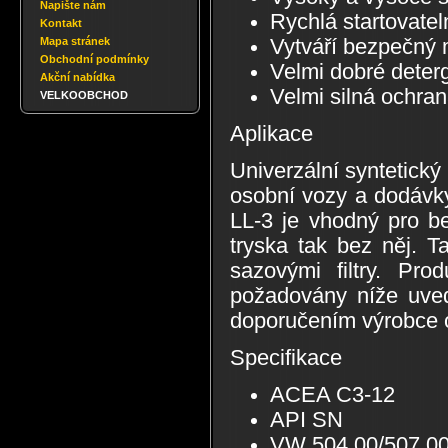
Napište nám
Rychlá startovatel
Kontakt
Vytváří bezpečný m
Mapa stránek
Obchodní podmínky
Velmi dobré deterg
Akční nabídka
Velmi silná ochran
VELKOOBCHOD
Aplikace
Univerzální syntetický
osobní vozy a dodávk
LL-3 je vhodný pro be
tryska tak bez něj. T
sazovými filtry. Pr
požadovány níže uvede
doporučením výrobce 
Specifikace
ACEA C3-12
API SN
VW 504.00/507.0