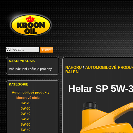
NÁKUPNÍ KOŠÍK
NAHORU
/
AUTOMOBILOVÉ PRODU
Váš nákupní košík je prázdný.
BALENÍ
KATEGORIE
Helar SP 5W-3
Automobilové produkty
Motorové oleje
0W-20
0W-30
0W-40
5W-20
5W-30
5W-40