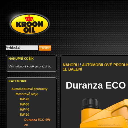
NÁKUPNÍ KOŠÍK
NAHORU
/
AUTOMOBILOVÉ PRODU
Váš nákupní košík je prázdný.
1L BALENÍ
KATEGORIE
Duranza ECO 
Automobilové produkty
Motorové oleje
0W-20
0W-30
0W-40
5W-20
Duranza ECO 5W-
20