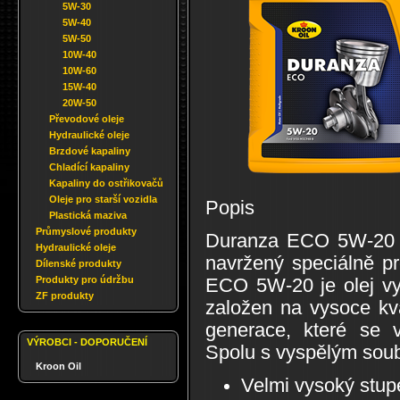
5W-30
5W-40
5W-50
10W-40
10W-60
15W-40
20W-50
Převodové oleje
Hydraulické oleje
Brzdové kapaliny
Chladící kapaliny
Kapaliny do ostřikovačů
Oleje pro starší vozidla
Popis
Plastická maziva
Průmyslové produkty
Duranza ECO 5W-20 je
Hydraulické oleje
navržený speciálně p
Dílenské produkty
Produkty pro údržbu
ECO 5W-20 je olej vyv
ZF produkty
založen na vysoce kva
generace, které se 
VÝROBCI - DOPORUČENÍ
Spolu s vyspělým soubo
Kroon Oil
Velmi vysoký stup