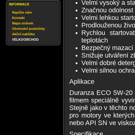
Velmi vysoký a stab
INFORMACE
Značnou odolnost 
Napište nám
Velmi lehkou start
Kontakt
Mapa stránek
Prodlouženou živo
Obchodní podmínky
Rychlou startova
Akční nabídka
teplotách
VELKOOBCHOD
Bezpečný mazací fi
Snižuje utváření 
Velmi dobré deterg
Velmi silnou ochra
Aplikace
Duranza ECO 5W-20 je
filmem speciálně vyvi
Stejně jako v těchto
pro motory ve kterýc
nebo API SN ve visko
Specifikace