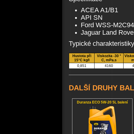
ACEA A1/B1
API SN
Ford WSS-M2C94
Jaguar Land Rove
Typické charakteristik
Hustota při
Viskozita -30 °
Visko
15°C kg/l
C, mPa.s
m
0,851
4160
4
DALŠÍ DRUHY BAL
Duranza ECO 5W-20 5L balení