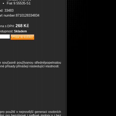
Fiat 9.55535-S1
d: 33483
rt number:8710128334834
268 Kč
na s DPH:
stupnost:
Skladem
se současně používanou středněpopelnatou
é přísady přinášejí následující vlastnosti:
ro použití v nejnovější generaci osobních
dný pro benzínové i naftové motory s i bez