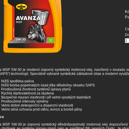
Kó
Pa
Ce
Do
 MSP 5W-30 je moderní úsporný syntetický motorový olej, navržený v souladu 
SAPS“) technologií. Speciálně vybrané syntetické základové oleje a moderní vyvážen
Nižší spotřeba paliva
Nižší tvorba popelnatých úsad díky střednímu obsahu SAPS
Prodloužená životnost systémů úpravy plynů
Rychlá startovatelnost za studena
Bezpečné mazací vlastnosti i při velmi vysokých teplotách
Prodloužené intervaly výměny
Velmi dobré detergenční a disperzní vlastnosti
Velmi silná ochrana proti otěru, korozi a tvorbě pěny
ace
 MSP 5W-30 je úsporný syntetický středněpopelnatý motorový olej doporučený p
 dodávek se systémy úpravy plynů jako je například filtr pevných částic. Je vho