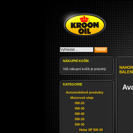
NÁKUPNÍ KOŠÍK
NAHOR
Váš nákupní košík je prázdný.
BALEN
KATEGORIE
Av
Automobilové produkty
Motorové oleje
0W-20
0W-30
0W-40
5W-20
5W-30
Helar SP 5W-30