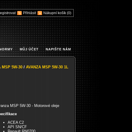
egistrovat
Přihlásit
Nákupní košík
(0)
 NORMY
MŮJ ÚČET
NAPIŠTE NÁM
 MSP 5W-30
/
AVANZA MSP 5W-30 1L
anza MSP 5W-30 - Motorové oleje
ecifikace
ACEA C2
API SN/CF
Renault RN0700