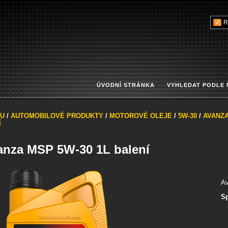
R
ÚVODNÍ STRÁNKA
VYHLEDAT PODLE
U
/
AUTOMOBILOVÉ PRODUKTY
/
MOTOROVÉ OLEJE
/
5W-30
/
AVANZA
Í
anza MSP 5W-30 1L balení
Av
Sp