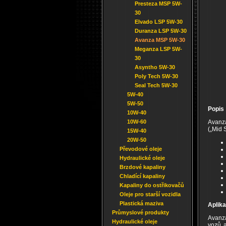
Presteza MSP 5W-
30
Elvado LSP 5W-30
Duranza LSP 5W-30
Avanza MSP 5W-30
Meganza LSP 5W-
30
Asyntho 5W-30
Poly Tech 5W-30
Seal Tech 5W-30
5W-40
5W-50
Popis
10W-40
10W-60
Avanza
(„Mid 
15W-40
20W-50
Převodové oleje
Hydraulické oleje
Brzdové kapaliny
Chladící kapaliny
Kapaliny do ostřikovačů
Oleje pro starší vozidla
Plastická maziva
Aplik
Průmyslové produkty
Avanza
Hydraulické oleje
vozů a