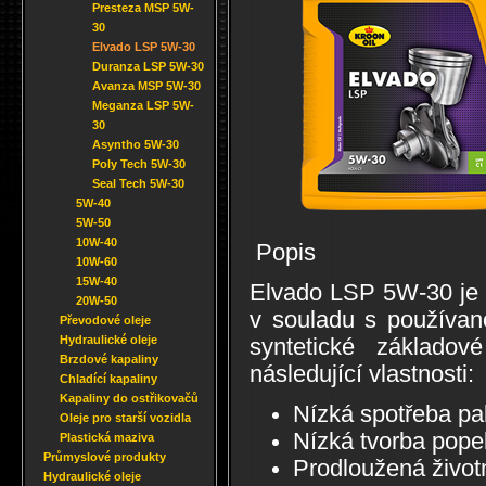
Presteza MSP 5W-
30
Elvado LSP 5W-30
Duranza LSP 5W-30
Avanza MSP 5W-30
Meganza LSP 5W-
30
Asyntho 5W-30
Poly Tech 5W-30
Seal Tech 5W-30
5W-40
5W-50
10W-40
Popis
10W-60
15W-40
Elvado LSP 5W-30 je m
20W-50
v souladu s používan
Převodové oleje
Hydraulické oleje
syntetické základov
Brzdové kapaliny
následující vlastnosti:
Chladící kapaliny
Kapaliny do ostřikovačů
Nízká spotřeba pa
Oleje pro starší vozidla
Nízká tvorba pop
Plastická maziva
Průmyslové produkty
Prodloužená život
Hydraulické oleje