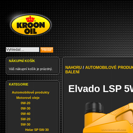
NÁKUPNÍ KOŠÍK
NAHORU
/
AUTOMOBILOVÉ PRODU
Váš nákupní košík je prázdný.
BALENÍ
KATEGORIE
Elvado LSP 5W
Automobilové produkty
Motorové oleje
0W-20
0W-30
0W-40
5W-20
5W-30
Helar SP 5W-30