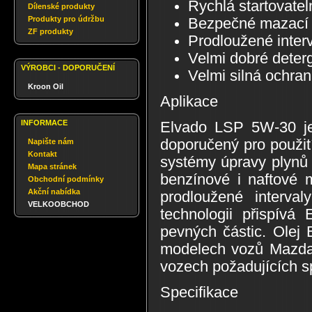
Rychlá startovatel
Dílenské produkty
Produkty pro údržbu
Bezpečné mazací vl
ZF produkty
Prodloužené inter
Velmi dobré deterg
VÝROBCI - DOPORUČENÍ
Velmi silná ochran
Kroon Oil
Aplikace
INFORMACE
Elvado LSP 5W-30 je 
doporučený pro použit
Napište nám
Kontakt
systémy úpravy plynů j
Mapa stránek
benzínové i naftové 
Obchodní podmínky
Akční nabídka
prodloužené interva
VELKOOBCHOD
technologii přispívá
pevných částic. Olej
modelech vozů Mazda 
vozech požadujících s
Specifikace