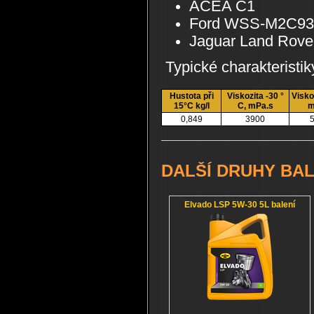
ACEA C1
Ford WSS-M2C9
Jaguar Land Rove
Typické charakteristik
Hustota při
Viskozita -30 °
Visko
15°C kg/l
C, mPa.s
m
0,849
3900
5
DALŠÍ DRUHY BAL
Elvado LSP 5W-30 5L balení