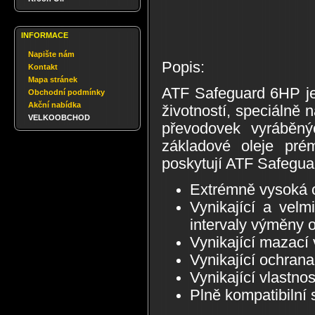
INFORMACE
Napište nám
Popis:
Kontakt
Mapa stránek
ATF Safeguard 6HP je 
Obchodní podmínky
Akční nabídka
životností, speciálně
VELKOOBCHOD
převodovek vyráběný
základové oleje prém
poskytují ATF Safeguar
Extrémně vysoká o
Vynikající a velmi
intervaly výměny o
Vynikající mazací 
Vynikající ochrana 
Vynikající vlastnos
Plně kompatibilní 