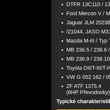
DTFR 13C110 / 13
Ford Mercon V /
Jaguar JLM 2023
/21044, JASO M3
Mazda M-III / Typ
MB 236.5 / 236.6 /
MB 236.9 / 236.10 
Toyota DII/T-III/T
VW G 052 162 / 05
ZF ATF 1375.4
(6HP Převodovky)
Typické charakteristi