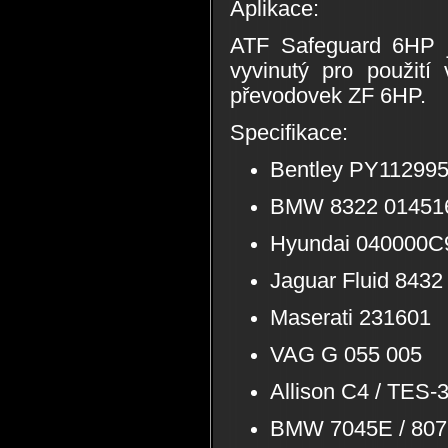
Aplikace:
ATF Safeguard 6HP je
vyvinutý pro použití
převodovek ZF 6HP.
Specifikace:
Bentley PY11299
BMW 8322 01451
Hyundai 040000
Jaguar Fluid 843
Maserati 231601
VAG G 055 005
Allison C4 / TES-
BMW 7045E / 8072