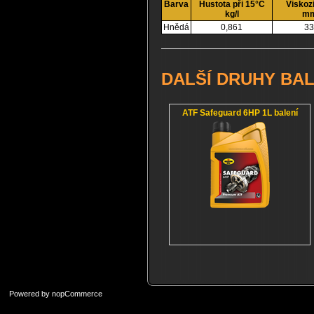
Barva
Hustota při 15°C
Viskoz
kg/l
mm
Hnědá
0,861
33
DALŠÍ DRUHY BAL
ATF Safeguard 6HP 1L balení
Powered by
nopCommerce