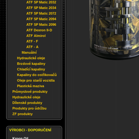
ATF SP Matic 2032
ATF SP Matic 2034
ATF SP Matic 2072
ATF SP Matic 2094
ATF SP Matic 2096
ATF Dexron II-D
ATF Almirol
ATF - F
ATF - A
Manuální
Hydraulické oleje
Brzdové kapaliny
Chladící kapaliny
Kapaliny do ostřikovačů
Oleje pro starší vozidla
Plastická maziva
Průmyslové produkty
Hydraulické oleje
Dílenské produkty
Produkty pro údržbu
ZF produkty
VÝROBCI - DOPORUČENÍ
Kroon Oil