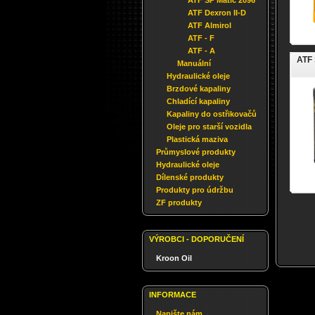
ATF SP Matic 2096
ATF Dexron II-D
ATF Almirol
ATF - F
ATF - A
ATF 
Manuální
Hydraulické oleje
Brzdové kapaliny
Chladící kapaliny
Kapaliny do ostřikovačů
Oleje pro starší vozidla
Plastická maziva
Průmyslové produkty
Hydraulické oleje
Dílenské produkty
Produkty pro údržbu
ZF produkty
VÝROBCI - DOPORUČENÍ
Kroon Oil
INFORMACE
Napište nám