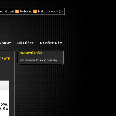
egistrovat
Přihlásit
Nákupní košík
(0)
 NORMY
MŮJ ÚČET
NAPIŠTE NÁM
NÁKUPNÍ KOŠÍK
É
/
ATF
Váš nákupní košík je prázdný.
 DPH:
8 Kč