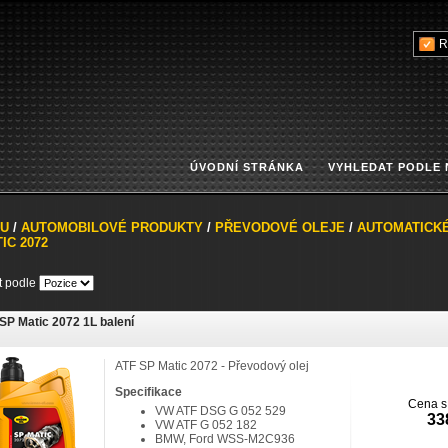
R
ÚVODNÍ STRÁNKA
VYHLEDAT PODLE
U
/
AUTOMOBILOVÉ PRODUKTY
/
PŘEVODOVÉ OLEJE
/
AUTOMATICK
IC 2072
it podle
SP Matic 2072 1L balení
ATF SP Matic 2072 - Převodový olej
Specifikace
Cena s
VW ATF DSG G 052 529
33
VW ATF G 052 182
BMW, Ford WSS-M2C936