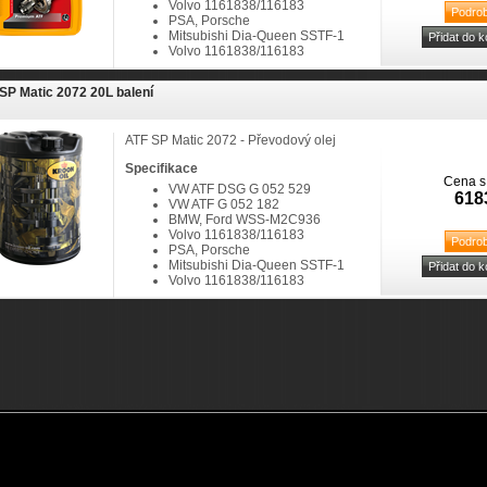
Volvo 1161838/116183
PSA, Porsche
Mitsubishi Dia-Queen SSTF-1
Volvo 1161838/116183
SP Matic 2072 20L balení
ATF SP Matic 2072 - Převodový olej
Specifikace
Cena s
VW ATF DSG G 052 529
618
VW ATF G 052 182
BMW, Ford WSS-M2C936
Volvo 1161838/116183
PSA, Porsche
Mitsubishi Dia-Queen SSTF-1
Volvo 1161838/116183