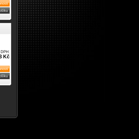
 DPH:
3 Kč