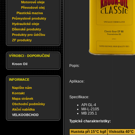
Motorové oleje
Převodové olej
Plastická maziva
Průmyslové produkty
Hydraulické oleje
Dílenské produkty
Produkty pro údržbu
ZF produkty
VÝROBCI - DOPORUČENÍ
Kroon Oil
Popis:
INFORMACE
Aplikace:
Napište nám
Kontakt
Specifikace:
Mapa stránek
Obchodní podmínky
API GL-4
Mil-L-2105
Akční nabídka
MB 235.1
VELKOOBCHOD
Typické charakteristiky:
Hustota při 15°C kg/l
Viskozita 40°C