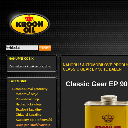
NÁKUPNÍ KOŠÍK
NAHORU
/
AUTOMOBILOVÉ PRODU
Váš nákupní košík je prázdný.
CLASSIC GEAR EP 90 1L BALENÍ
KATEGORIE
Classic Gear EP 90
Automobilové produkty
Motorové oleje
Převodové oleje
Hydraulické oleje
Brzdové kapaliny
Chladící kapaliny
Kapaliny do ostřikovačů
Oleje pro starší vozidla