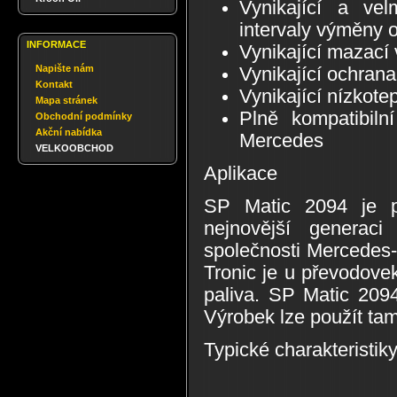
Vynikající a velm
intervaly výměny o
INFORMACE
Vynikající mazací 
Napište nám
Vynikající ochrana
Kontakt
Vynikající nízkotep
Mapa stránek
Plně kompatibiln
Obchodní podmínky
Akční nabídka
Mercedes
VELKOOBCHOD
Aplikace
SP Matic 2094 je pr
nejnovější generac
společnosti Mercedes-
Tronic je u převodove
paliva. SP Matic 2094
Výrobek lze použít ta
Typické charakteristik