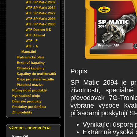
ATF SP Matic 2032
ATF SP Matic 2034
ATF SP Matic 2072
ATF SP Matic 2094
ATF SP Matic 2096
ATF Dexron II-D
ATF Almirol
ATF - F
ATF - A
Manuální
Hydraulické oleje
Brzdové kapaliny
Chladící kapaliny
Popis
Kapaliny do ostřikovačů
Oleje pro starší vozidla
SP Matic 2094 je pr
Plastická maziva
životností, speciáln
Průmyslové produkty
Hydraulické oleje
převodovek 7G-Troni
Dílenské produkty
vybrané vysoce kval
Produkty pro údržbu
přísadami poskytují SP
ZF produkty
Vynikající úspora 
VÝROBCI - DOPORUČENÍ
Extrémně vysoká o
Kroon Oil