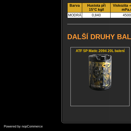
Barva
Hustota při
Viskozita -
15°C kg/l
mPa.
MODRÁ
0,840
4500
DALŠÍ DRUHY BAL
ATF SP Matic 2094 20L balení
Powered by
nopCommerce