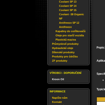
Coolant SP 13
Coolant SP 14
Coolant SP 15
Coolant -38 Organic
NF
Antifreeze SP 12
Antifreeze
Kapaliny do ostřikovačů
Oleje pro starší vozidla
Plastická maziva
Průmyslové produkty
Popis:
Hydraulické oleje
Dílenské produkty
Produkty pro údržbu
Aplika
ZF produkty
VÝROBCI - DOPORUČENÍ
Specif
Kroon Oil
Typick
INFORMACE
Napište nám
Kontakt