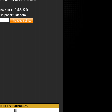
143 Kč
na s DPH:
stupnost:
Skladem
Bod krystalizace,°C
-38