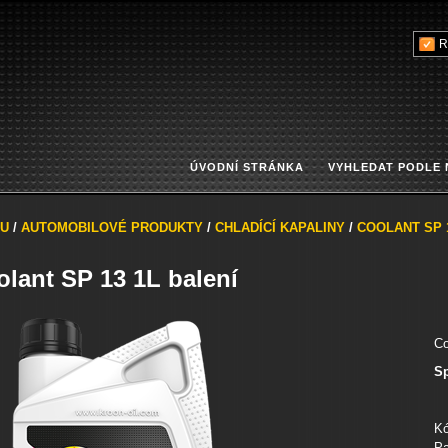
R
ÚVODNÍ STRÁNKA
VYHLEDAT PODLE
U
/
AUTOMOBILOVÉ PRODUKTY
/
CHLADÍCÍ KAPALINY
/
COOLANT SP 
lant SP 13 1L balení
Co
Sp
Kó
Pa