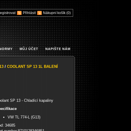
egistrovat
Přihlásit
Nákupní košík
(0)
 NORMY
MŮJ ÚČET
NAPIŠTE NÁM
13
/
COOLANT SP 13 1L BALENÍ
olant SP 13 - Chladící kapaliny
ecifikace
VW TL 774-L (G13)
d: 34685
rt number:8710128346851