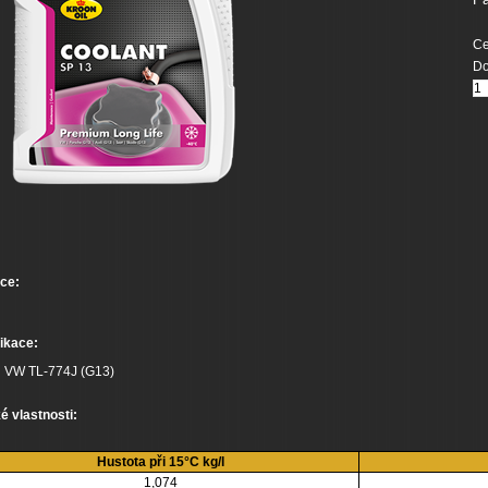
Ce
Do
ce:
ikace:
VW TL-774J (G13)
é vlastnosti:
Hustota při 15°C kg/l
1,074