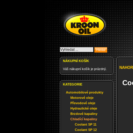
NÁKUPNÍ KOŠÍK
NAHOR
Váš nákupní košík je prázdný.
Coo
KATEGORIE
Automobilové produkty
Motorové oleje
Převodové oleje
Hydraulické oleje
Brzdové kapaliny
Chladící kapaliny
Coolant SP 11
Coolant SP 12