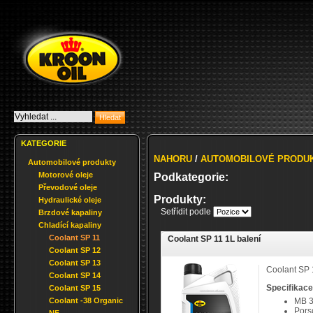
KATEGORIE
NAHORU
/
AUTOMOBILOVÉ PRODU
Automobilové produkty
Motorové oleje
Podkategorie:
Převodové oleje
Produkty:
Hydraulické oleje
Setřídit podle
Brzdové kapaliny
Chladící kapaliny
Coolant SP 11
Coolant SP 11 1L balení
Coolant SP 12
Coolant SP 13
Coolant SP 1
Coolant SP 14
Specifikace
Coolant SP 15
Coolant -38 Organic
MB 3
Pors