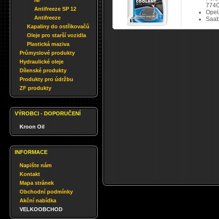
NF
774C
Antifreeze SP 12
Opel
Antifreeze
Saab
Kapaliny do ostřikovačů
Oleje pro starší vozidla
Plastická maziva
Průmyslové produkty
Hydraulické oleje
Dílenské produkty
Produkty pro údržbu
ZF produkty
VÝROBCI - DOPORUČENÍ
Kroon Oil
INFORMACE
Napište nám
Kontakt
Mapa stránek
Obchodní podmínky
Akční nabídka
VELKOOBCHOD