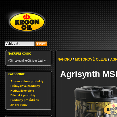
NÁKUPNÍ KOŠÍK
NAHORU
/
MOTOROVÉ OLEJE
/
AGR
Váš nákupní košík je prázdný.
Agrisynth MS
KATEGORIE
Automobilové produkty
Průmyslové produkty
Hydraulické oleje
Dílenské produkty
Produkty pro údržbu
ZF produkty