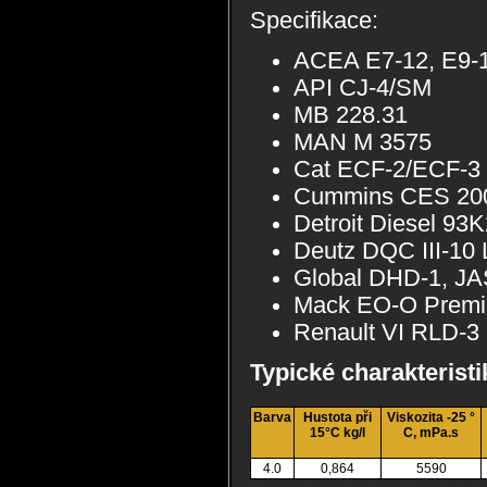
Specifikace:
ACEA E7-12, E9-
API CJ-4/SM
MB 228.31
MAN M 3575
Cat ECF-2/ECF-3
Cummins CES 20
Detroit Diesel 93
Deutz DQC III-10
Global DHD-1, JA
Mack EO-O Premi
Renault VI RLD-3
Typické charakteristi
Barva
Hustota při
Viskozita -25 °
15°C kg/l
C, mPa.s
4.0
0,864
5590