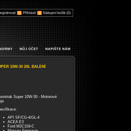
egistrovat
Přihlásit
Nákupní košík
(0)
 NORMY
MŮJ ÚČET
NAPIŠTE NÁM
PER 10W-30 20L BALENÍ
oontrak Super 10W-30 - Motorové
eje
ecifikace:
API SF/CG-4/GL-4
ACEA E3
Ford M2C159-C
Massey Ferguson