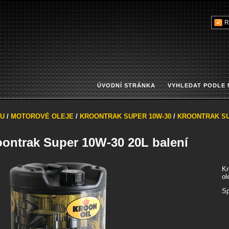
R
ÚVODNÍ STRÁNKA
VYHLEDAT PODLE
U
/
MOTOROVÉ OLEJE
/
KROONTRAK SUPER 10W-30
/
KROONTRAK SU
oontrak Super 10W-30 20L balení
Kr
ol
Sp