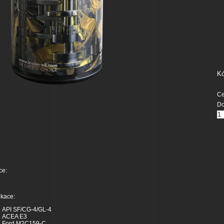
Kó
Ce
Do
ce:
ikace:
API SF/CG-4/GL-4
ACEA E3
Ford M2C159-C