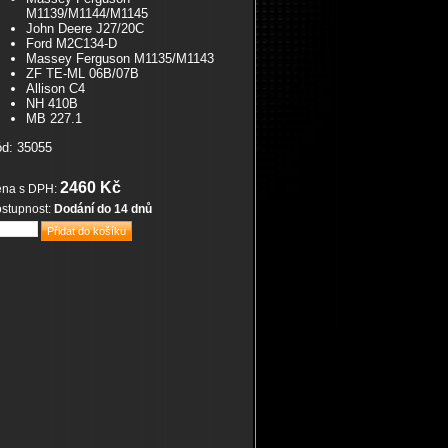
M1139/M1144/M1145
John Deere J27/20C
Ford M2C134-D
Massey Ferguson M1135/M1143
ZF TE-ML 06B/07B
Allison C4
NH 410B
MB 227.1
d: 35055
2460 Kč
na s DPH:
stupnost:
Dodání do 14 dnů