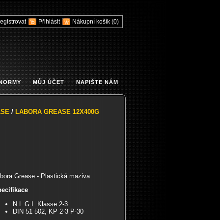
egistrovat
Přihlásit
Nákupní košík
(0)
 NORMY
MŮJ ÚČET
NAPIŠTE NÁM
ASE
/
LABORA GREASE 12X400G
bora Grease - Plastická maziva
ecifikace
N.L.G.I. Klasse 2-3
DIN 51 502, KP 2-3 P-30