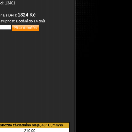
d: 13401
1824 Kč
na s DPH:
stupnost:
Dodání do 14 dnů
skozita základního oleje, 40° C, mm²/s
210,00