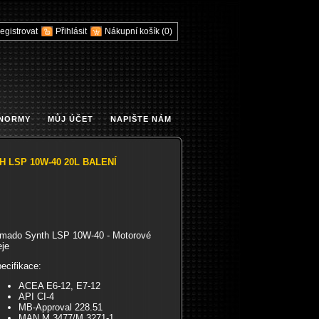
egistrovat
Přihlásit
Nákupní košík
(0)
 NORMY
MŮJ ÚČET
NAPIŠTE NÁM
 LSP 10W-40 20L BALENÍ
mado Synth LSP 10W-40 - Motorové
eje
ecifikace:
ACEA E6-12, E7-12
API CI-4
MB-Approval 228.51
MAN M 3477/M 3271-1