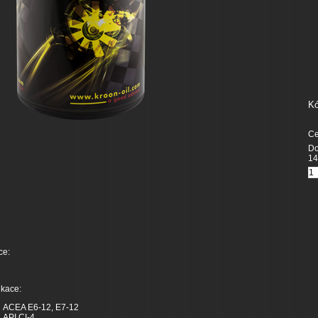
Kó
Ce
Do
14
ce:
ikace:
ACEA E6-12, E7-12
API CI-4