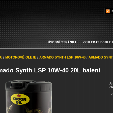
R
ÚVODNÍ STRÁNKA
VYHLEDAT PODLE
U
/
MOTOROVÉ OLEJE
/
ARMADO SYNTH LSP 10W-40
/
ARMADO SYNTH
mado Synth LSP 10W-40 20L balení
Ar
ol
Sp