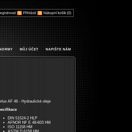
egistrovat
Přihlásit
Nákupní košík
(0)
 NORMY
MŮJ ÚČET
NAPIŠTE NÁM
rlus AF 46 - Hydraulické oleje
ecifikace
DIN 51524-2 HLP
AFNOR NF E 48-603 HM
ISO 11158 HM
ASTM D 6158 HM