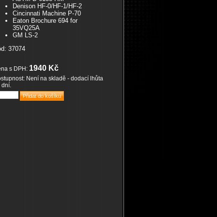
Denison HF-0/HF-1/HF-2
Cincinnati Machine P-70
Eaton Brochure 694 for
35VQ25A
GM LS-2
d: 37074
1940 Kč
na s DPH:
stupnost: Není na skladě - dodací lhůta
 dní.