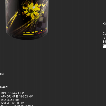
Kó
Ce
Do
14
ce:
ikace:
DIN 51524-2 HLP
AFNOR NF E 48-603 HM
ISO 11158 HM
ASTM D 6158 HM