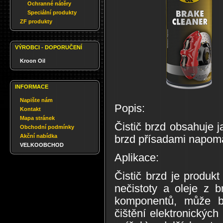
Ochranné nátěry
Speciální produkty
ZF produkty
VÝROBCI - DOPORUČENÍ
Kroon Oil
INFORMACE
Napište nám
Popis:
Kontakt
Mapa stránek
Čistič brzd obsahuje j
Obchodní podmínky
Akční nabídka
brzd přísadami napomá
VELKOOBCHOD
Aplikace:
Čistič brzd je produk
nečistoty a oleje z 
komponentů, může bý
čištění elektronickýc