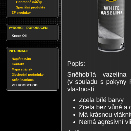
Ochranné nátěry
Speciální produkty
ZF produkty
VÝROBCI - DOPORUČENÍ
Kroon Oil
INFORMACE
Napište nám
Popis:
Kontakt
Mapa stránek
Sněhobílá vazelína
Obchodní podmínky
Akční nabídka
(v souladu s pokyny 
VELKOOBCHOD
vlastností:
Zcela bílé barvy
Zcela bez vůně a c
Má krásnou vláknit
Nemá agresivní vl