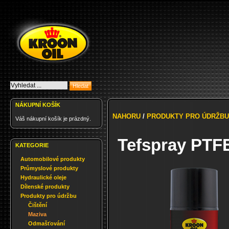
NÁKUPNÍ KOŠÍK
NAHORU
/
PRODUKTY PRO ÚDRŽBU
Váš nákupní košík je prázdný.
Tefspray PTFE
KATEGORIE
Automobilové produkty
Průmyslové produkty
Hydraulické oleje
Dílenské produkty
Produkty pro údržbu
Čištění
Maziva
Odmašťování