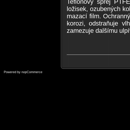
Teflonový sprej PTFE
ložisek, ozubených kol,
mazací film. Ochranný 
korozi, odstraňuje vl
zamezuje dalšímu ulpív
Powered by
nopCommerce