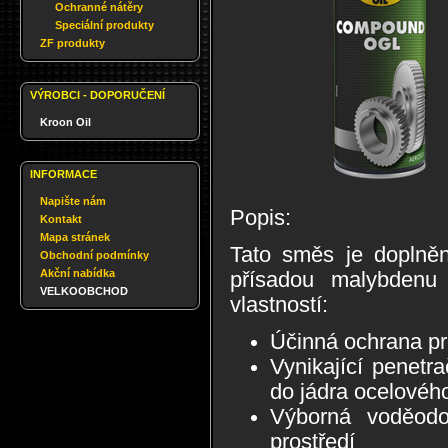
Ochranné nátěry
Speciální produkty
ZF produkty
VÝROBCI - DOPORUČENÍ
Kroon Oil
INFORMACE
Napište nám
Popis:
Kontakt
Mapa stránek
Tato směs je doplněn
Obchodní podmínky
Akční nabídka
přísadou malybdenu 
VELKOOBCHOD
vlastností:
Účinná ochrana pro
Vynikající penetr
do jádra ocelovéh
Výborná voděodo
prostředí