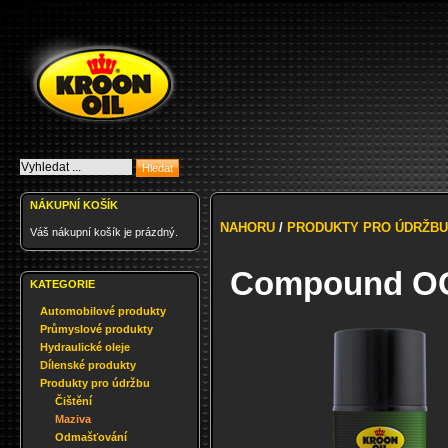
NÁKUPNÍ KOŠÍK
NAHORU
/
PRODUKTY PRO ÚDRŽBU
Váš nákupní košík je prázdný.
Compound OGL
KATEGORIE
Automobilové produkty
Průmyslové produkty
Hydraulické oleje
Dílenské produkty
Produkty pro údržbu
Čištění
Maziva
Odmašťování