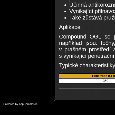
Účinná antikorozn
Vynikající přilnav
Také zůstává pružn
Aplikace:
Compound OGL se po
například jsou: točn
v prašném prostředí 
s vynikající penetrační
Typické charakteristiky
Penetrace 0,1
350
Powered by
nopCommerce