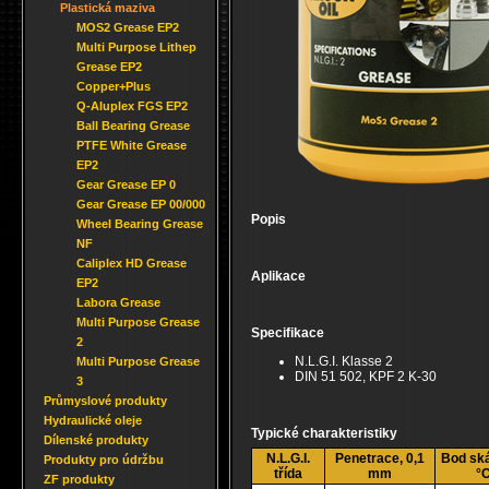
Plastická maziva
MOS2 Grease EP2
Multi Purpose Lithep
Grease EP2
Copper+Plus
Q-Aluplex FGS EP2
Ball Bearing Grease
PTFE White Grease
EP2
Gear Grease EP 0
Gear Grease EP 00/000
Popis
Wheel Bearing Grease
NF
Caliplex HD Grease
Aplikace
EP2
Labora Grease
Multi Purpose Grease
Specifikace
2
N.L.G.I. Klasse 2
Multi Purpose Grease
DIN 51 502, KPF 2 K-30
3
Průmyslové produkty
Hydraulické oleje
Typické charakteristiky
Dílenské produkty
N.L.G.I.
Penetrace, 0,1
Bod ská
Produkty pro údržbu
třída
mm
°
ZF produkty