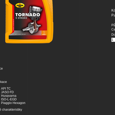
Kó
Pa
Pů
Ce
Do
ce
ikace
API TC
JASO FD
Husqvarna
ISO-L-EGD
Piaggio Hexagon
é charakteristiky