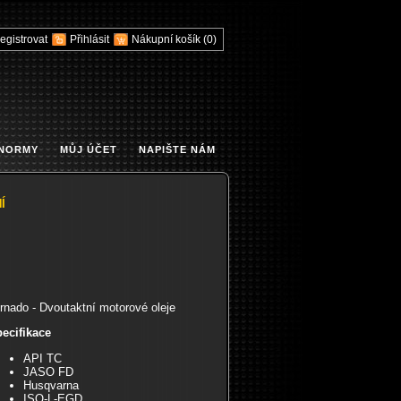
egistrovat
Přihlásit
Nákupní košík
(0)
 NORMY
MŮJ ÚČET
NAPIŠTE NÁM
Í
rnado - Dvoutaktní motorové oleje
ecifikace
API TC
JASO FD
Husqvarna
ISO-L-EGD