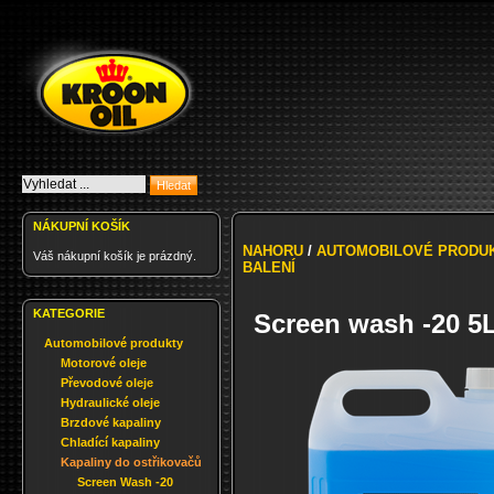
NÁKUPNÍ KOŠÍK
NAHORU
/
AUTOMOBILOVÉ PRODU
Váš nákupní košík je prázdný.
BALENÍ
KATEGORIE
Screen wash -20 5L
Automobilové produkty
Motorové oleje
Převodové oleje
Hydraulické oleje
Brzdové kapaliny
Chladící kapaliny
Kapaliny do ostřikovačů
Screen Wash -20