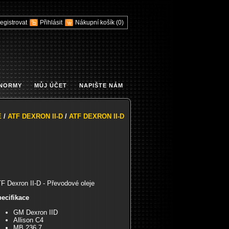
egistrovat
Přihlásit
Nákupní košík
(0)
 NORMY
MŮJ ÚČET
NAPIŠTE NÁM
É
/
ATF DEXRON II-D
/
ATF DEXRON II-D
F Dexron II-D - Převodové oleje
ecifikace
GM Dexron IID
Allison C4
MB 236.7