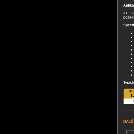
Aplik
ATF De
požado
Speci
Typick
Hus
15
DALŠ