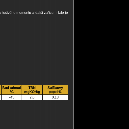
 točivého momentu a další zařízení, kde je
Bod tuhnutí
TBN
Sulfátový
°C
mgKOH/g
popel %
-45
2,6
0,18