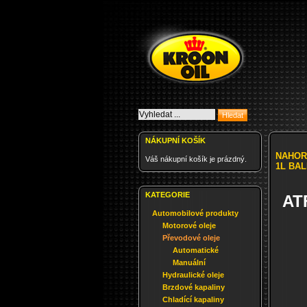
NÁKUPNÍ KOŠÍK
NAHOR
Váš nákupní košík je prázdný.
1L BAL
KATEGORIE
ATF
Automobilové produkty
Motorové oleje
Převodové oleje
Automatické
Manuální
Hydraulické oleje
Brzdové kapaliny
Chladící kapaliny