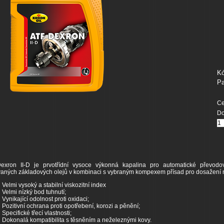
Kó
Pa
Ce
Do
exron II-D je prvotřídní vysoce výkonná kapalina pro automatické převodo
vaných základových olejů v kombinaci s vybraným kompexem přísad pro dosažení ná
Velmi vysoký a stabilní viskozitní index
Velmi nízký bod tuhnutí;
Vynikající odolnost proti oxidaci;
Pozitivní ochrana proti opotřebení, korozi a pěnění;
Specifické třecí vlastnosti;
Dokonalá kompatibilita s těsněním a neželeznými kovy.