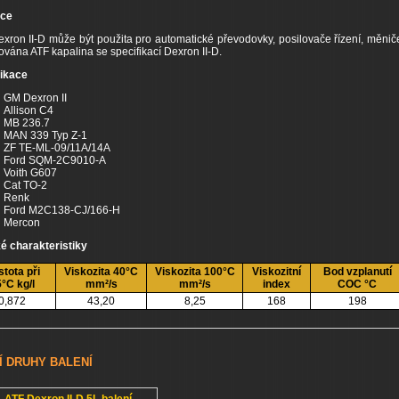
ace
xron II-D může být použita pro automatické převodovky, posilovače řízení, měniče
vána ATF kapalina se specifikací Dexron II-D.
fikace
GM Dexron II
Allison C4
MB 236.7
MAN 339 Typ Z-1
ZF TE-ML-09/11A/14A
Ford SQM-2C9010-A
Voith G607
Cat TO-2
Renk
Ford M2C138-CJ/166-H
Mercon
é charakteristiky
tota při
Viskozita 40°C
Viskozita 100°C
Viskozitní
Bod vzplanutí
°C kg/l
mm²/s
mm²/s
index
COC °C
0,872
43,20
8,25
168
198
Í DRUHY BALENÍ
ATF Dexron II-D 5L balení