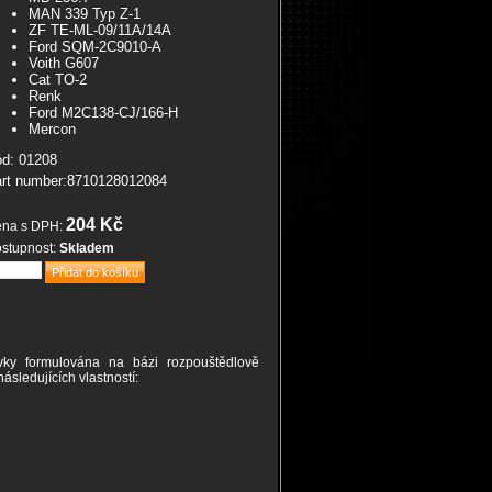
MAN 339 Typ Z-1
ZF TE-ML-09/11A/14A
Ford SQM-2C9010-A
Voith G607
Cat TO-2
Renk
Ford M2C138-CJ/166-H
Mercon
d: 01208
rt number:8710128012084
204 Kč
na s DPH:
stupnost:
Skladem
vky formulována na bázi rozpouštědlově
sledujících vlastností: