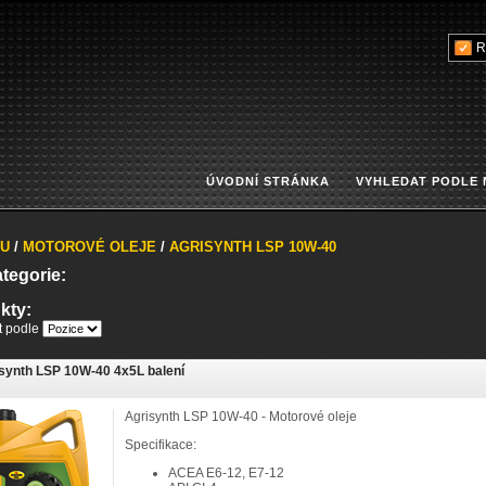
R
ÚVODNÍ STRÁNKA
VYHLEDAT PODLE
U
/
MOTOROVÉ OLEJE
/
AGRISYNTH LSP 10W-40
tegorie:
kty:
it podle
synth LSP 10W-40 4x5L balení
Agrisynth LSP 10W-40 - Motorové oleje
Specifikace:
ACEA E6-12, E7-12