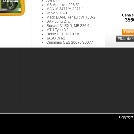
API CI-4
MB-Approval 228.51
MAN M 3477/M 3271-1
Volvo VDS-3
Cena s
Mack EO-N, Renault VI RLD-2
356
DAF Long Drain
Renault VI RXD, MB 226.9
MTU Type 3.1
Deutz DQC III-10 LA
JASO DH-2
Cummins CES 20076/20077
Copyright