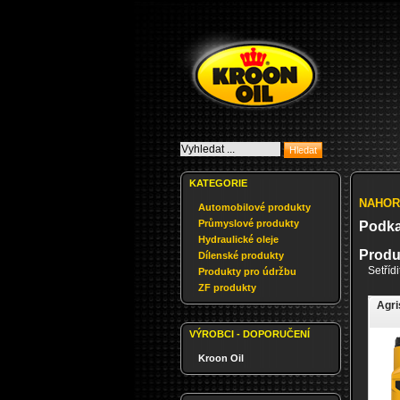
KATEGORIE
NAHOR
Automobilové produkty
Průmyslové produkty
Podka
Hydraulické oleje
Produ
Dílenské produkty
Setříd
Produkty pro údržbu
ZF produkty
Agri
VÝROBCI - DOPORUČENÍ
Kroon Oil