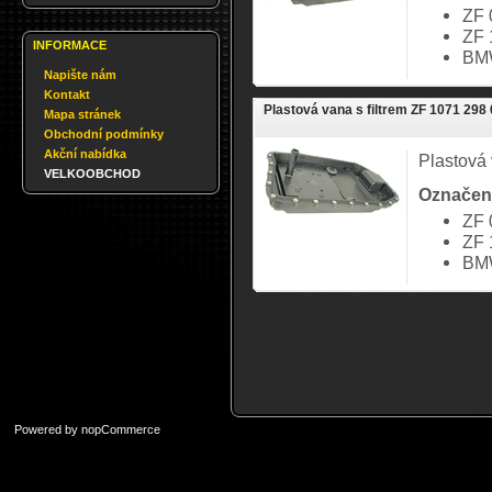
ZF 
ZF 
INFORMACE
BM
Napište nám
Kontakt
Plastová vana s filtrem ZF 1071 298
Mapa stránek
Obchodní podmínky
Akční nabídka
Plastová 
VELKOOBCHOD
Označen
ZF 
ZF 
BM
Powered by
nopCommerce