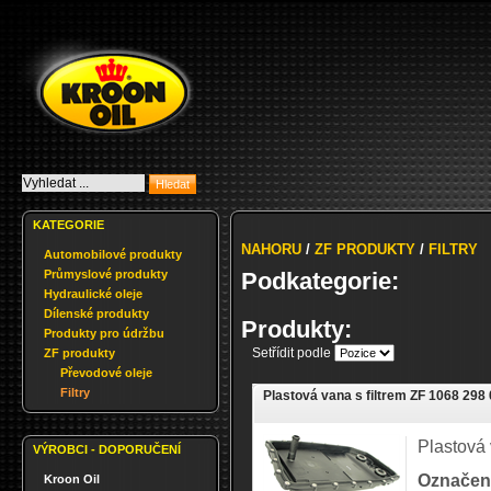
KATEGORIE
NAHORU
/
ZF PRODUKTY
/
FILTRY
Automobilové produkty
Průmyslové produkty
Podkategorie:
Hydraulické oleje
Dílenské produkty
Produkty:
Produkty pro údržbu
Setřídit podle
ZF produkty
Převodové oleje
Filtry
Plastová vana s filtrem ZF 1068 298
Plastová 
VÝROBCI - DOPORUČENÍ
Označen
Kroon Oil